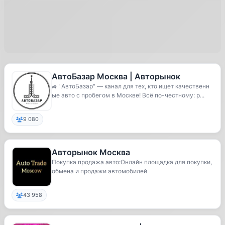
АвтоБазар Москва | Авторынок
🚙 "АвтоБазар" — канал для тех, кто ищет качественн
ые авто с пробегом в Москве! Всё по-честному: р...
9 080
Авторынок Москва
Покупка продажа авто:Онлайн площадка для покупки,
обмена и продажи автомобилей
43 958