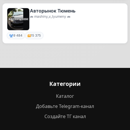
Авторынок Тюмень
🚗 mashiny_v_tyumeny 🚗
9 484
15 375
Категории
Каталог
Добавьте Telegram-канал
Создайте ТГ канал