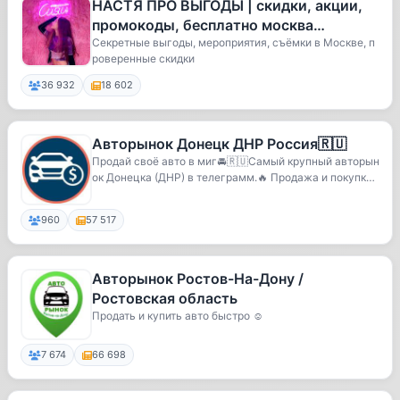
НАСТЯ ПРО ВЫГОДЫ | скидки, акции,
промокоды, бесплатно москва
промокоды москва скидки москва
Секретные выгоды, мероприятия, съёмки в Москве, п
роверенные скидки
акции
36 932
18 602
Авторынок Донецк ДНР Россия🇷🇺
Продай своё авто в миг🚘🇷🇺Самый крупный авторын
ок Донецка (ДНР) в телеграмм.🔥 Продажа и покупка
ав...
960
57 517
Авторынок Ростов-На-Дону /
Ростовская область
Продать и купить авто быстро ☺️
7 674
66 698