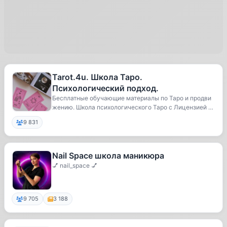
Tarot.4u. Школа Таро.
Психологический подход.
Бесплатные обучающие материалы по Таро и продви
жению. Школа психологического Таро с Лицензией М
ин...
9 831
Nail Space школа маникюра
💅 nail_space 💅
9 705
3 188