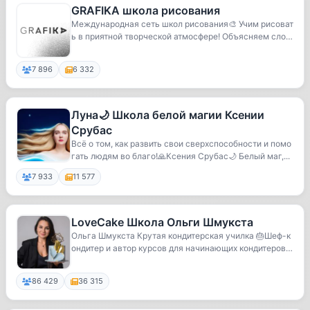
GRAFIKA школа рисования
Международная сеть школ рисования🎨 Учим рисоват
ь в приятной творческой атмосфере! Объясняем слож
н...
7 896
6 332
Луна🌙 Школа белой магии Ксении
Срубас
Всё о том, как развить свои сверхспособности и помо
гать людям во благо!🙏Ксения Срубас🌙 Белый маг,...
7 933
11 577
LoveCake Школа Ольги Шмукста
Ольга Шмукста Крутая кондитерская училка 🎂Шеф-к
ондитер и автор курсов для начинающих кондитеров
и...
86 429
36 315