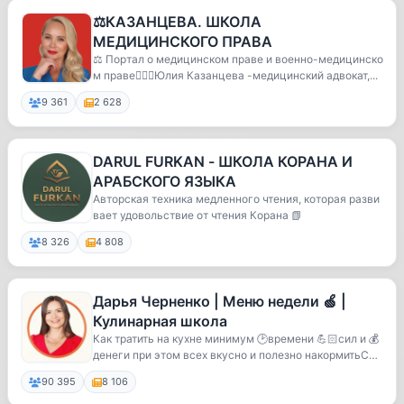
⚖️КАЗАНЦЕВА. ШКОЛА
МЕДИЦИНСКОГО ПРАВА
⚖️ Портал о медицинском праве и военно-медицинско
м праве🤵🏼‍♀️Юлия Казанцева -медицинский адвокат,...
9 361
2 628
DARUL FURKAN - ШКОЛА КОРАНА И
АРАБСКОГО ЯЗЫКА
Авторская техника медленного чтения, которая разви
вает удовольствие от чтения Корана 📗
8 326
4 808
Дарья Черненко | Меню недели 🍏 |
Кулинарная школа
Как тратить на кухне минимум 🕑времени 💪🏻сил и 💰
денеги при этом всех вкусно и полезно накормитьСи
с...
90 395
8 106