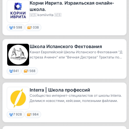
Корни Иврита. Израильская онлайн-
школа.
🇺🇸 korniivrita 🇺🇸
9 598
1 038
Школа Испанского Фехтования
Канал Европейской Школы Испанского Фехтования "Д
естреза Ачинеч" или "Вечная Дестреза" Трактаты по...
941
1 568
Interra | Школа профессий
Сообщество интернет-специалистов от школы Interra.
Делимся новостями, кейсами, полезными файлами.
7 928
1 984