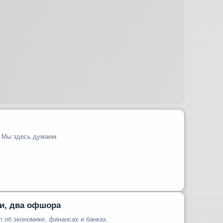
. Мы здесь думаем.
ги, два офшора
 об экономике, финансах и банках.