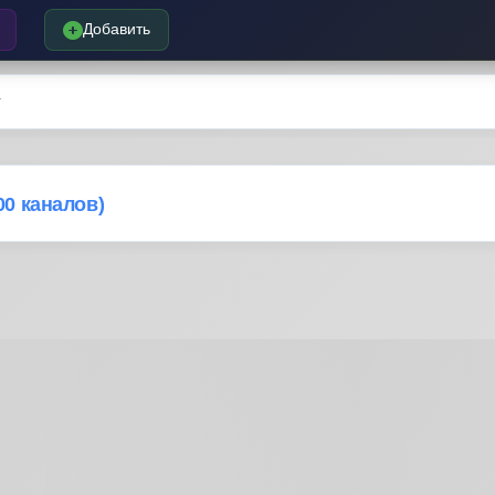
Добавить
г
00 каналов)