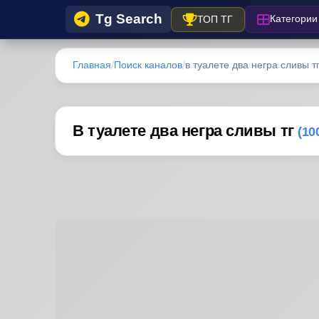
Tg Search
Категории
ТОП ТГ
Главная
Поиск каналов
в туалете два негра сливы т
В туалете два негра сливы тг
(10