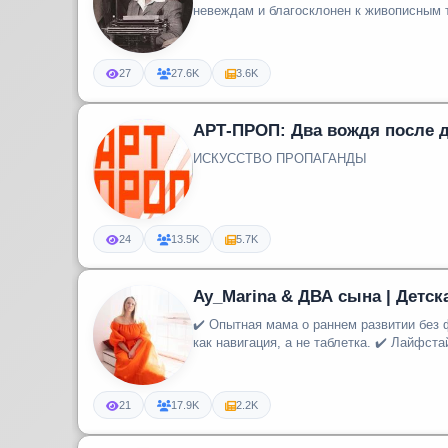
невеждам и благосклонен к живописным 
27
27.6K
3.6K
АРТ-ПРОП: Два вождя после 
ИСКУССТВО ПРОПАГАНДЫ
24
13.5K
5.7K
Ay_Marina & ДВА сына | Детск
✔️ Опытная мама о раннем развитии без фанатизма ✔️ Детская астрология,
как навигация, а не таблетка. ✔️ Лайфстай
21
17.9K
2.2K