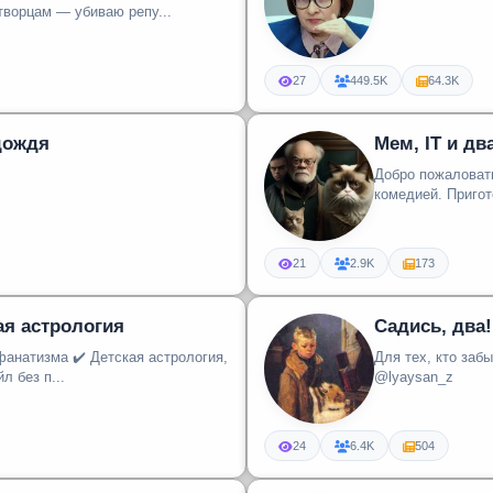
творцам — убиваю репу...
27
449.5K
64.3K
дождя
Мем, IT и дв
Добро пожаловать
комедие
21
2.9K
173
ая астрология
Садись, два!
Для тех, кто заб
л без п...
@lyaysan_z
24
6.4K
504