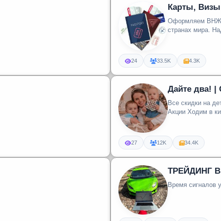
Карты, Визы
Оформляем ВНЖ, 
стра
24
33.5K
4.3K
Дайте два! |
Все скидки на детский досуг в 
Акции Ходим 
27
12K
34.4K
ТРЕЙДИНГ В 
Время сигналов 