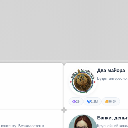
Два майора
Будет интересно
29
1.2M
96.8K
Банки, день
контенту. Безжалостен к
Крупнейший канал