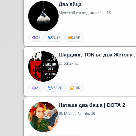
Два яйца
Мужской взгляд на всё + 18
24
32.2K
12.5K
Шардинг, TON'ы, два Жетона .
💹 ton2k 💹
21
254.2K
2.6K
Наташа два баша | DOTA 2
🎮 Milaha_Nataha 🎮