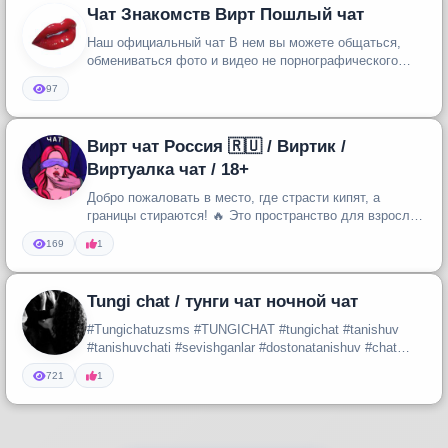
Чат Знакомств Вирт Пошлый чат
Наш официальный чат В нем вы можете общаться,
обмениваться фото и видео не порнографического
характера , материться и зн...
97
Вирт чат Россия 🇷🇺 / Виртик /
Виртуалка чат / 18+
Добро пожаловать в место, где страсти кипят, а
границы стираются! 🔥 Это пространство для взрослых
(18+), готовых к откро...
169
1
Tungi chat / тунги чат ночной чат
#Tungichatuzsms #TUNGICHAT #tungichat #tanishuv
#tanishuvchati #sevishganlar #dostonatanishuv #chat
#toshent #samarqand ...
721
1