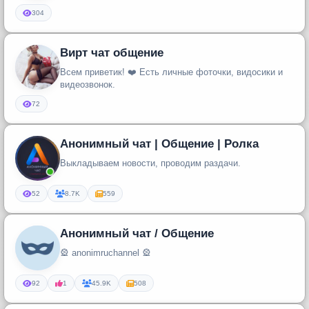
304
Вирт чат общение
Всем приветик! ❤️ Есть личные фоточки, видосики и
видеозвонок.
72
Анонимный чат | Общение | Ролка
Выкладываем новости, проводим раздачи.
52
8.7K
559
Анонимный чат / Общение
🎡 anonimruchannel 🎡
92
1
45.9K
508