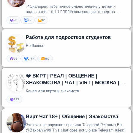
📌Сиалорея: избыточное слюнотечение у детей и
подростков с ДЦП 👨‍⚕️👩‍⚕️Рекомендации экспертов-
реабилитологов 📃Все о лечен...
23
49
92
Работа для подростков студентов
Perfluence
25
2.7K
569
❤️ ВИРТ | РЕАЛ | ОБЩЕНИЕ |
ЗНАКОМСТВА | ЧАТ | VIRT | МОСКВА |
Питер
Канал для вирта и знакомств
193
Вирт Чат 18+ | Общение | Знакомства
Этот чат не нарушает правила Telegram❗️ Реклама,Вп
@Baxbanny99 This chat does not violate Telegram rules❗️