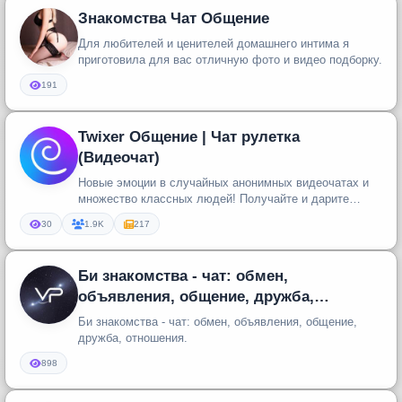
Знакомства Чат Общение
Для любителей и ценителей домашнего интима я
приготовила для вас отличную фото и видео подборку.
191
Twixer Общение | Чат рулетка
(Видеочат)
Новые эмоции в случайных анонимных видеочатах и
множество классных людей! Получайте и дарите
подарки, зарабатывайте моне...
30
1.9K
217
Би знакомства - чат: обмен,
объявления, общение, дружба,
отношения.
Би знакомства - чат: обмен, объявления, общение,
дружба, отношения.
898