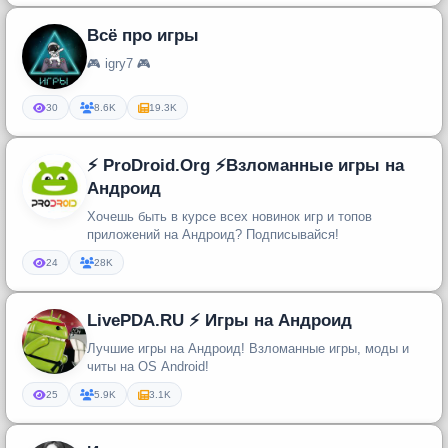
Всё про игры
🎮 igry7 🎮
30
8.6K
19.3K
⚡️ ProDroid.Org ⚡️Взломанные игры на
Андроид
Хочешь быть в курсе всех новинок игр и топов
приложений на Андроид? Подписывайся!
24
28K
LivePDA.RU ⚡️ Игры на Андроид
Лучшие игры на Андроид! Взломанные игры, моды и
читы на OS Android!
25
5.9K
3.1K