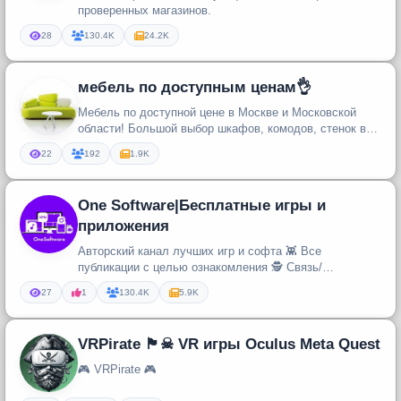
проверенных магазинов.
28
130.4K
24.2K
мебель по доступным ценам👌
Мебель по доступной цене в Москве и Московской
области! Большой выбор шкафов, комодов, стенок в
гостиную, кухонных гарни...
22
192
1.9K
One Software|Бесплатные игры и
приложения
Авторский канал лучших игр и софта 👾 Все
публикации с целью ознакомления 🕵️ Связь/
сотрудничество - @oymangoddamn Реклама...
27
1
130.4K
5.9K
VRPirate 🏴‍☠ VR игры Oculus Meta Quest
🎮 VRPirate 🎮