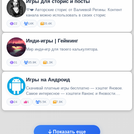
Игры для сторис и посты
💜❤️ Авторские сторис от Валиевой Регины. Контент
канала можно использовать в своих сторис
22
14K
20.4K
Инди-игры | Гейминг
Мир инди-игр для твоего калькулятора.
31
35.9K
1.3K
Игры на Андроид
Скачивай платные игры бесплатно — хэштег #новое.
Самое интересное — хэштеги #анонс и #новости.
Возникли проблемы со скач...
24
1
5.5K
7.9K
Показать еще