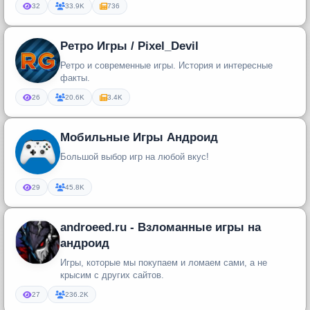
32
33.9K
736
Ретро Игры / Pixel_Devil
Ретро и современные игры. История и интересные
факты.
26
20.6K
3.4K
Мобильные Игры Андроид
Большой выбор игр на любой вкус!
29
45.8K
androeed.ru - Взломанные игры на
андроид
Игры, которые мы покупаем и ломаем сами, а не
крысим с других сайтов.
27
236.2K