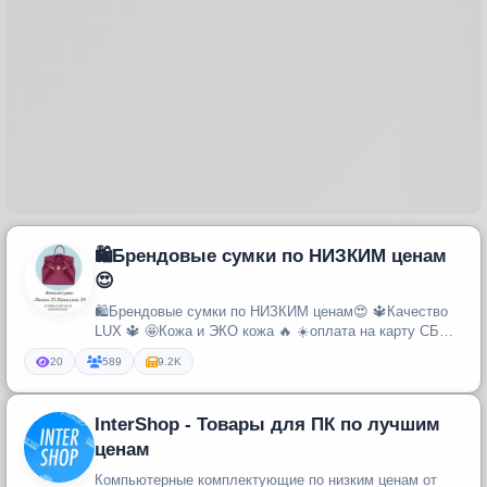
🛍Брендовые сумки по НИЗКИМ ценам
😍
🛍Брендовые сумки по НИЗКИМ ценам😍 🔱Качество
LUX 🔱 🤩Кожа и ЭКО кожа 🔥 ☀️оплата на карту СБ
100% 🔥Доставка оплачивается от...
20
589
9.2K
InterShop - Товары для ПК по лучшим
ценам
Компьютерные комплектующие по низким ценам от