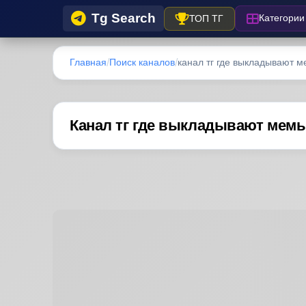
Tg Search
Категории
ТОП ТГ
Главная
Поиск каналов
канал тг где выкладывают ме
Канал тг где выкладывают мем