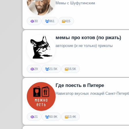
Мемы с Шуфутинским
30
961
415
мемы про котов (по ржать)
авторские (и не только) приколы
29
21.5K
16.5K
Где поесть в Питере
Навигатор вкусных локаций Санкт-Петерб
21
50.9K
13.4K