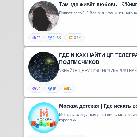
Там где живёт любовь...♡Книг
Привет всем^_^ Все о книгах и немн
27
41.3K
13.1K
ГДЕ И КАК НАЙТИ ЦП ТЕЛЕГ
ПОДПИСЧИКОВ
УЗНАЙТЕ ЦЕНУ ПОДПИСЧИКА ДЛЯ НАК
57
1K
13
Москва детская | Где искать 
Места столицы, излучающие счастливый 
взрослых.