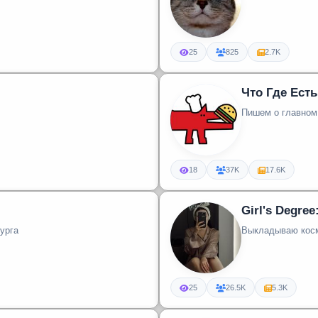
25
825
2.7K
Что Где Есть
Пишем о главном
18
37K
17.6K
Girl's Degree
урга
Выкладываю косм
25
26.5K
5.3K