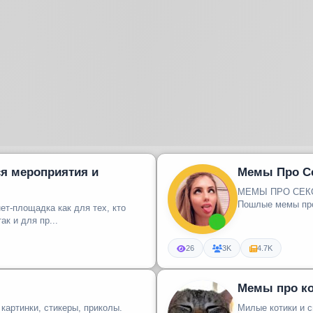
тся мероприятия и
Мемы Про Се
МЕМЫ ПРО СЕКС 1
Пошлые мемы про 
нет-площадка как для тех, кто
ак и для пр...
26
3K
4.7K
Мемы про к
картинки, стикеры, приколы.
Милые котики и 