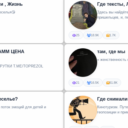
и , Жизнь
Где тексты,
ого веселья😘
Здесь вы найдёте
пришельцев, и, п
25
18.9K
1.7K
РАММ ЦЕНА
там, где мы
« женственность 
РУТКИ T.ME/TOPREZOL
21
16.5K
61.8K
веселье?
Где снимал
поток эмоций для детей и
Кинотуризм. Пут
геопозиции и при