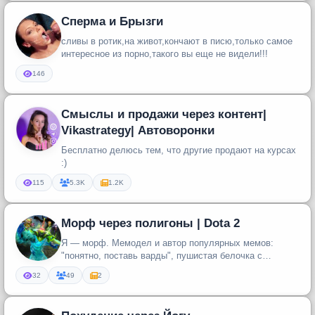
Сперма и Брызги
сливы в ротик,на живот,кончают в писю,только самое
интересное из порно,такого вы еще не видели!!!
146
Смыслы и продажи через контент|
Vikastrategy| Автоворонки
Бесплатно делюсь тем, что другие продают на курсах
:)
115
5.3K
1.2K
Mорф через полигоны | Dota 2
Я — морф. Мемодел и автор популярных мемов:
"понятно, поставь варды", пушистая белочка с
армлетом и многих дру...
32
49
2