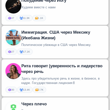
Похудение через Йогу
Худеем вместе с нами
37
11.3K
1.1K
Иммиграция. США через Мексику
(Икебана Жизни)
Политическое убежище в США через Мексику.
27
17.1K
Рита говорит |уверенность и лидерство
через речь
Здесь про убедительную речь в жизни, в бизнесе, в
кадре. Государственная лицензия📄
30
13.4K
2.7K
Через плечо