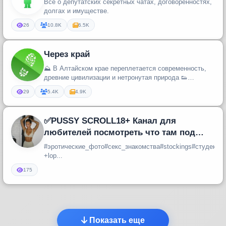
Все о депутатских секретных чатах, договоренностях,
долгах и имуществе.
26
10.8K
6.5K
Через край
⛰ В Алтайском крае переплетается современность,
древние цивилизации и нетронутая природа 👟
Шагните с нами через край
29
5.4K
4.9K
✅PUSSY SCROLL18+ Канал для
любителей посмотреть что там под
трусиками...18+ строго...✅
#эротические_фото#секс_знакомства#stockings#студент
+lop...
175
Показать еще