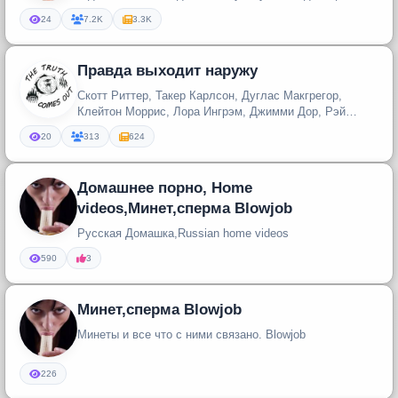
Telegram Business scho...
24
7.2K
3.3K
Правда выходит наружу
Скотт Риттер, Такер Карлсон, Дуглас Макгрегор,
Клейтон Моррис, Лора Ингрэм, Джимми Дор, Рэй
Макговерн, Тулси Габбард и м...
20
313
624
Домашнее порно, Home
videos,Минет,сперма Blowjob
Русская Домашка,Russian home videos
590
3
Минет,сперма Blowjob
Минеты и все что с ними связано. Blowjob
226