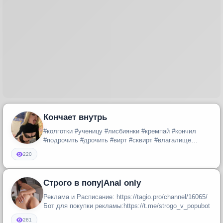
Кончает внутрь
#колготки #ученицу #лисбиянки #кремпай #кончил
#подрочить #дрочить #вирт #сквирт #влагалище
#пизденка #пизда #отсосала #...
220
Строго в попу|Anal only
Реклама и Расписание: https://tagio.pro/channel/16065/
Бот для покупки рекламы:https://t.me/strogo_v_popubot
281