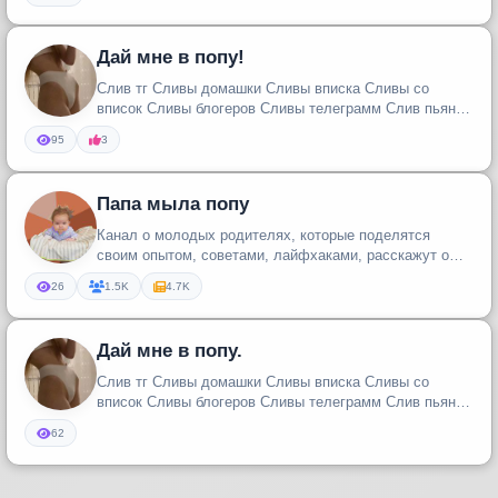
Дай мне в попу!
Слив тг Сливы домашки Сливы вписка Сливы со
вписок Сливы блогеров Сливы телеграмм Слив пьяных
девочек
95
3
Папа мыла попу
Канал о молодых родителях, которые поделятся
своим опытом, советами, лайфхаками, расскажут о
ляпах, провалах, неудачах и...
26
1.5K
4.7K
Дай мне в попу.
Слив тг Сливы домашки Сливы вписка Сливы со
вписок Сливы блогеров Сливы телеграмм Слив пьяных
девочек
62