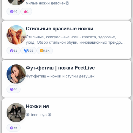
милые ножки девочек😋
46
1
Стильные красивые ножки
Стильные, сексуальные ноги - красота, здоровье,
уход. Обзор стильной обуви, инновационных трендов в
уходе за ногами. Ком...
31
525
6.8K
Фут-фетиш | ножки FeetLive
Фут-фетиш – ножки и ступни девушек
46
Ножки ня
🔞 teen_nya 🔞
55