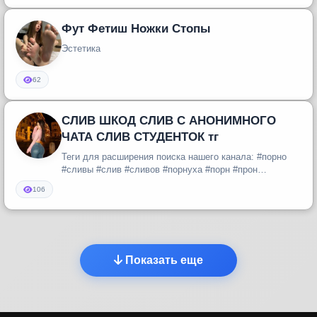
Фут Фетиш Ножки Стопы
Эстетика
62
СЛИВ ШКОД СЛИВ С АНОНИМНОГО
ЧАТА СЛИВ СТУДЕНТОК тг
Теги для расширения поиска нашего канала: #порно
#сливы #слив #сливов #порнуха #порн #прон
#настоящее #русское #домашнее...
106
Показать еще