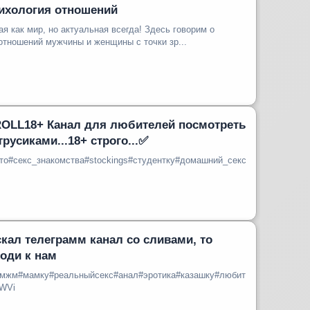
ихология отношений
 мир, но актуальная всегда! Здесь говорим о
тношений мужчины и женщины с точки зр...
OLL18+ Канал для любителей посмотреть
трусиками...18+ строго...✅
то#секс_знакомства#stockings#студентку#домашний_секс#преподоват
скал телеграмм канал со сливами, то
ходи к нам
мжм#мамку#реальныйсекс#анал#эротика#казашку#любительское#милф
WVi