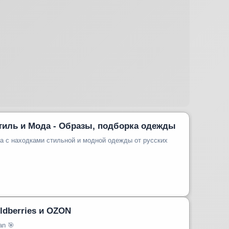
Стиль и Мода - Образы, подборка одежды
па с находками стильной и модной одежды от русских
ldberries и OZON
an 🎯