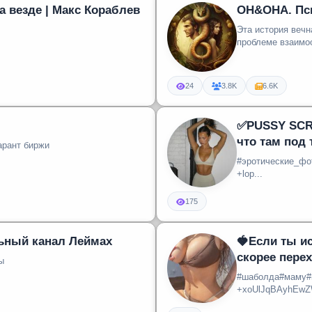
а везде | Макс Кораблев
ОН&ОНА. Пс
Эта история вечная как
проблеме взаимоо
24
3.8K
6.6K
✅PUSSY SCR
что там под 
арант биржи
#эротические_фо
+lop...
175
ный канал Леймах
🍓Если ты и
скорее пере
ы
#шаболда#маму#
+xoUlJqBAyhEwZ