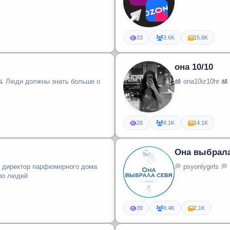
33
3.6K
15.8K
она 10/10
ь🍌 Люди должны знать больше о
🎎 ona10iz10hr 🎎
26
9.1K
14.1K
Она выбрала
💭 psyonlygirls 💭
ю, про людей
39
9.4K
2.1K