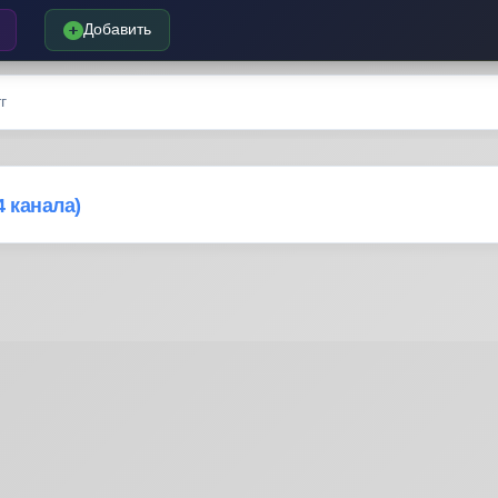
Добавить
г
4 канала)