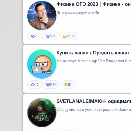
Физика ОГЭ 2023 | Физика - он
🎭 physicsisanywhere 🎭
26
50K
12.9K
Купить канал / Продать канал
Меня зовут Александр Vart Владелец и г
40
9.7K
3K
SVETLANALEIMAKH- официаль
Обряд чистки и усиления родовой Защит