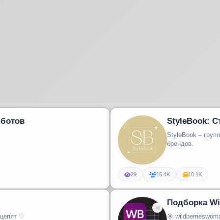
 ботов
StyleBook: 
StyleBook – груп
брендов.
29
15.4K
10.1K
Подборка Wi
ацепят ♡
🎯 wildberrieswom