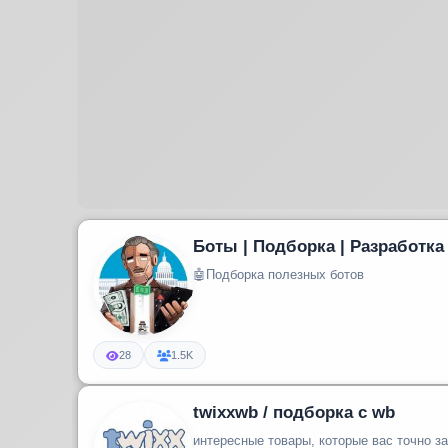
Боты | Подборка | Разработка
🤖Подборка полезных ботов
28
1.5K
twixxwb / подборка с wb
интересные товары, которые вас точно з