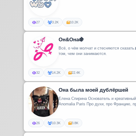
27
3.2K
10.2K
Он&Она🍇
Всё, о чём молчат и стесняются сказат
том, чем они занимаются.
32
14.2K
22.4K
Она была моей дублёршей
Елена Спирина Основатель и креативный директор парфюмерного дома
Anomalia Paris Про духи, про Франци
26
10.3K
3.8K