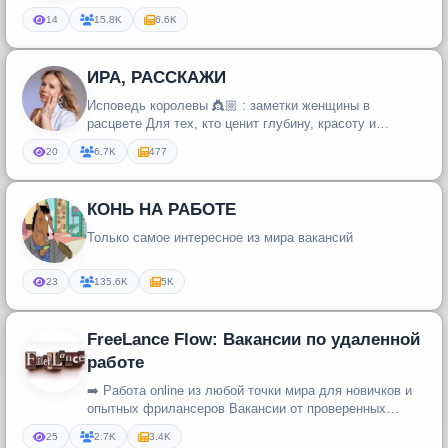
проверенные полезные рец...
14
15.8K
6.6K
ИРА, РАССКАЖИ
Исповедь королевы 👸🏼 : заметки женщины в
расцвете Для тех, кто ценит глубину, красоту и
благородство.
20
6.7K
477
КОНЬ НА РАБОТЕ
Только самое интересное из мира вакансий
23
135.6K
5K
FreeLance Flow: Вакансии по удаленной
работе
➡️ Работа online из любой точки мира для новичков и
опытных фрилансеров Вакансии от проверенных
работодателей
25
2.7K
3.4K