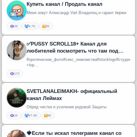
Купить канал / Продать канал
Меня зовут Александр Vart Владелец и гарант биржи
39
9.7K
3K
✅PUSSY SCROLL18+ Канал для
любителей посмотреть что там под
трусиками...18+ строго...✅
#эротические_фото#секс_знакомства#stockings#студент
+lop...
172
SVETLANALEIMAKH- официальный
канал Леймах
Обряд чистки и усиления родовой Защиты
26
47.6K
9K
🍓Если ты искал телеграмм канал со