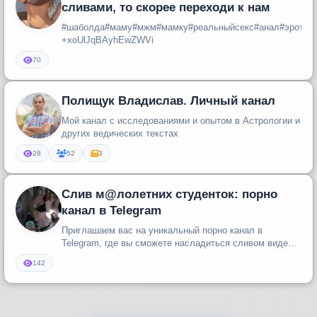
сливами, то скорее переходи к нам
#шаболда#маму#мжм#мамку#реальныйсекс#анал#эротик
+xoUlJqBAyhEwZWVi
70
Полищук Владислав. Личный канал
Мой канал с исследованиями и опытом в Астрологии и
других ведических текстах
28
52
3
Слив м@лолетних студенток: порно
канал в Telegram
Приглашаем вас на уникальный порно канал в
Telegram, где вы сможете насладиться сливом видео с
малолетними студентками. ...
142