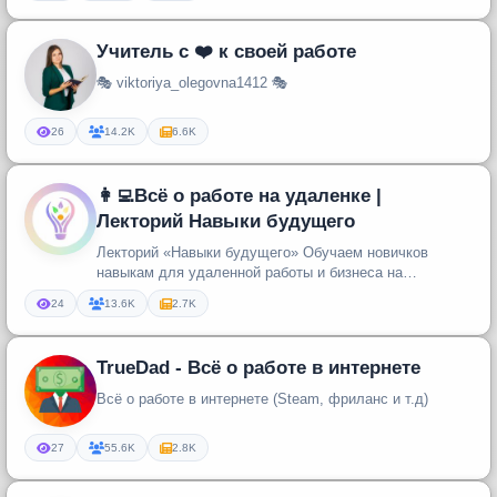
Учитель с ❤️ к своей работе
🎭 viktoriya_olegovna1412 🎭
26
14.2K
6.6K
👩‍💻Всё о работе на удаленке |
Лекторий Навыки будущего
Лекторий «Навыки будущего» Обучаем новичков
навыкам для удаленной работы и бизнеса на
маркетплейсах
24
13.6K
2.7K
TrueDad - Всё о работе в интернете
Всё о работе в интернете (Steam, фриланс и т.д)
27
55.6K
2.8K