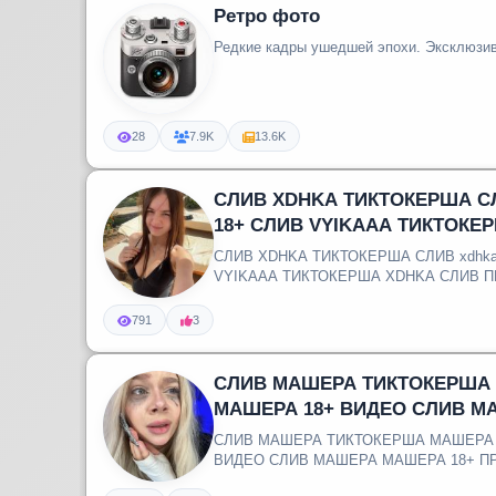
Ретро фото
Редкие кадры ушедшей эпохи. Эксклюзив
28
7.9K
13.6K
СЛИВ XDHKA ТИКТОКЕРША СЛИ
18+ СЛИВ VYIKAAA ТИКТОКЕ
СЛИВ XDHKA ТИКТОКЕРША СЛИВ xdhkaa
VYIKAAA ТИКТОКЕРША XDHKA СЛИВ 
XDHKA СЛИВАТОР ...
791
3
СЛИВ МАШЕРА ТИКТОКЕРША
МАШЕРА 18+ ВИДЕО СЛИВ М
СЛИВ МАШЕРА ТИКТОКЕРША МАШЕРА 
ВИДЕО СЛИВ МАШЕРА МАШЕРА 18+ П
ВИДЕО ФОТО МАШЕ...