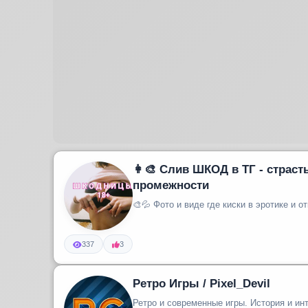
👩‍🎨 Слив ШКОД в ТГ - страсть в глазах и мокрые
промежности
🎨💦 Фото и виде где киски в эротике и о
337
3
Ретро Игры / Pixel_Devil
Ретро и современные игры. История и ин