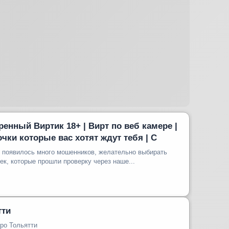
веренный Виртик 18+ | Вирт по веб камере |
чки которые вас хотят ждут тебя | С
о появилось много мошенников, желательно выбирать
ек, которые прошли проверку через наше...
тти
ро Тольятти