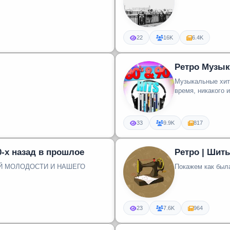
22
16K
6.4K
Ретро Музыка
Музыкальные хит
время, никакого 
33
9.9K
817
0-х назад в прошлое
Ретро | Шить
ЕЙ МОЛОДОСТИ И НАШЕГО
Покажем как был
23
7.6K
964