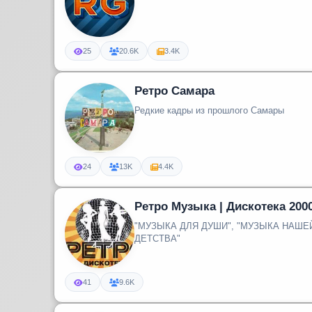
25
20.6K
3.4K
Ретро Самара
Редкие кадры из прошлого Самары
24
13K
4.4K
Ретро Музыка | Дискотека 200
"МУЗЫКА ДЛЯ ДУШИ", "МУЗЫКА НАШ
ДЕТСТВА"
41
9.6K