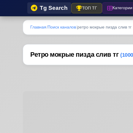
Tg Search
Категории
ТОП ТГ
Главная
Поиск каналов
ретро мокрые пизда слив тг
Ретро мокрые пизда слив тг
(100