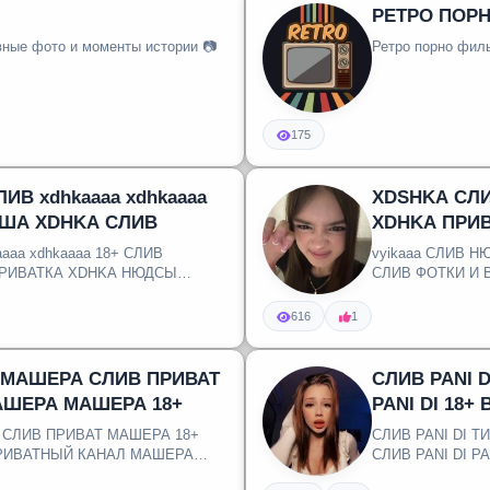
РЕТРО ПОР
ные фото и моменты истории 📷
Ретро порно фил
175
В xdhkaaaa xdhkaaaa
XDSHKA СЛ
РША XDHKA СЛИВ
XDHKA ПРИ
XDHKA НЮД
aa xdhkaaaa 18+ СЛИВ
vyikaaa СЛИВ 
ПРИВАТКА XDHKA НЮДСЫ
СЛИВ ФОТКИ И 
ТИКТОКЕРШИ XD.
616
1
 МАШЕРА СЛИВ ПРИВАТ
СЛИВ PANI 
АШЕРА МАШЕРА 18+
PANI DI 18+ 
СЛИВ ПРИВАТ МАШЕРА 18+
СЛИВ PANI DI Т
РИВАТНЫЙ КАНАЛ МАШЕРА
СЛИВ PANI DI P