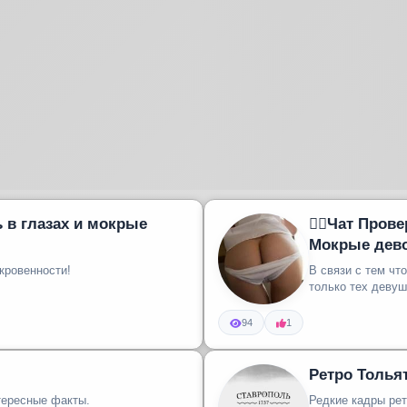
❤️‍🔥Чат Про
Мокрые дево
ткровенности!
В связи с тем чт
только тех девуш
94
1
Ретро Толья
тересные факты.
Редкие кадры рет