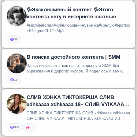
💦Эксклюзивный контент 💦Этого
контента нету в интернете частные
архивы
#sexwite#слил#хуй#любовник#узбечка#зрелую#эротика#т
+IG9IgmaChTYzMjZi
38
В поиске достойного контента | SMM
Здесь вы узнаете, как начать карьеру в SMM без
образования и дорогих курсов. Я поделюсь с вами
своими личными опытом и с...
19
СЛИВ XDHKA ТИКТОКЕРША СЛИВ
xdhkaaaa xdhkaaaa 18+ СЛИВ VYIKAAA
ТИКТОКЕРША XDHKA СЛИВ
СЛИВ XDHKA ТИКТОКЕРША СЛИВ xdhkaaaa xdhkaaaa
18+ СЛИВ VYIKAAA ТИКТОКЕРША XDHKA СЛИВ
ПРИВАТКА XDHKA НЮДСЫ XDHKA СЛИВАТОР ...
801
3