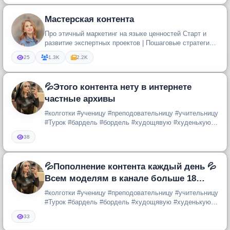
Мастерская контента
Про этичный маркетинг на языке ценностей Старт и
развитие экспертных проектов | Пошаговые стратегии •
Упаковка продуктов...
25
1.3K
2.2K
💦Этого контента нету в интернете
частные архивы
#колготки #ученицу #преподовательницу #учительницу
#Турок #бардель #бордель #худощявую #худенькую
#подглядывания #подгля...
38
💦Пополнение контента каждый день 💦
Всем моделям в канале больше 18
лет!!
#колготки #ученицу #преподовательницу #учительницу
#Турок #бардель #бордель #худощявую #худенькую
#подглядывания #подгля...
33