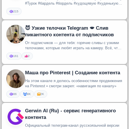
#Турок #бардель #бордель #худощявую #худенькую
#подглядывания #подгля...
215
😈 Узкие телочки Telegram 💋 Слив
пикантного контента от подписчиков
От подписчиков — для тебя: горячие сливы с узкими
телочками, которые любят играть на камеру. Всё, что
попадает в приватн...
161
2
Маша про Pinterest | Создание контента
На этом канале я делюсь особенностями продвижения
на Pinterest • смотри закреп: «навигация по каналу»
86
8K
2K
Gerwin AI (Ru) - сервис генеративного
контента
Официальный телеграм-канал русскоязычной версии