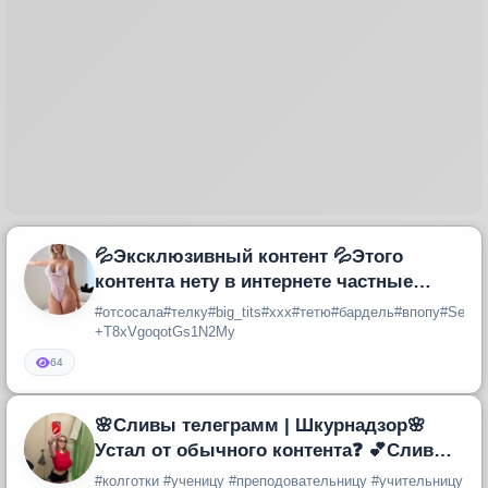
💦Эксклюзивный контент 💦Этого
контента нету в интернете частные
архивы 💦Пополнение контента каждый
#отсосала#телку#big_tits#xxx#тетю#бардель#впопу#Sexw
де
+T8xVgoqotGs1N2My
64
🌸Сливы телеграмм | Шкурнадзор🌸
Устал от обычного контента❓ 💕Сливы
шкур | Вписка телеграмм | Слив бло
#колготки #ученицу #преподовательницу #учительницу