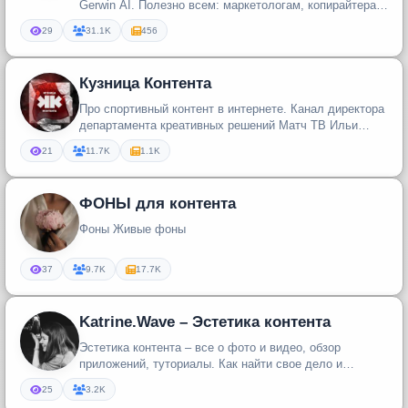
Gerwin AI. Полезно всем: маркетологам, копирайтерам
и предпринимателям.
29
31.1K
456
Кузница Контента
Про спортивный контент в интернете. Канал директора
департамента креативных решений Матч ТВ Ильи
Кузнецова
21
11.7K
1.1K
ФОНЫ для контента
Фоны Живые фоны
37
9.7K
17.7K
Katrine.Wave – Эстетика контента
Эстетика контента – все о фото и видео, обзор
приложений, туториалы. Как найти свое дело и
зарабатывать на творчестве ст...
25
3.2K