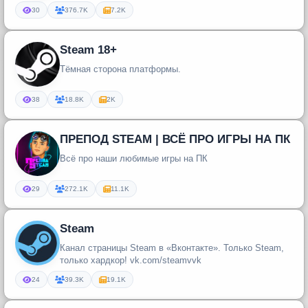
30
376.7K
7.2K
Steam 18+
Тёмная сторона платформы.
38
18.8K
2K
ПРЕПОД STEAM | ВСЁ ПРО ИГРЫ НА ПК
Всё про наши любимые игры на ПК
29
272.1K
11.1K
Steam
Канал страницы Steam в «Вконтакте». Только Steam,
только хардкор! vk.com/steamvvk
24
39.3K
19.1K