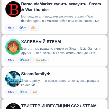
BaracudaMarket купить аккаунты Steam
& War thunder
Бот создан для продажи аккаунтов Steam и War
thunder здесь вы можете найти самые качественные
аккаунты. Промокод который...
24
29
41
ХАЛЯВНЫЙ STEAM
Бесплатные раздачи, скидки от Steam, Epic Games и
других — всё, чтобы вы сэкономили свои деньги!
28
123.5K
18.6K
Steam/family️️🍀
Steam/family️️ — игровые новости, конкурсы, раздача
ключей👾
28
545
3
ТВИСТЕР ИНВЕСТИЦИИ CS2 / STEAM