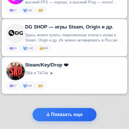
высокий FPS — хорошо, а высокий Ping — плохо!
Новости Steam: релиз...
27
180
6
DG SHOP — игры Steam, Origin и др.
Здесь можно купить лицензионные ключи к играм в
Steam, Origin и др. Их можно активировать в России и
СНГ. Каталог с игр...
26
1.4K
906
Steam/Key/Drop ❤️
250к в TikTok 🔥
27
118
3
Показать еще