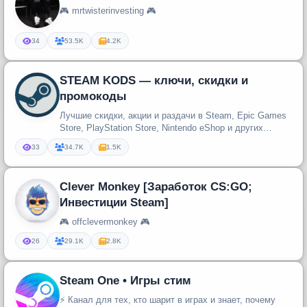
🎮 mrtwisterinvesting 🎮
34
53.5K
4.2K
STEAM KODS — ключи, скидки и
промокоды
Лучшие скидки, акции и раздачи в Steam, Epic Games
Store, PlayStation Store, Nintendo eShop и других
игровых магазинах. ...
33
34.7K
1.5K
Clever Monkey [Заработок CS:GO;
Инвестиции Steam]
🎮 offclevermonkey 🎮
26
29.1K
2.8K
Steam One • Игры стим
⚡️ Канал для тех, кто шарит в играх и знает, почему