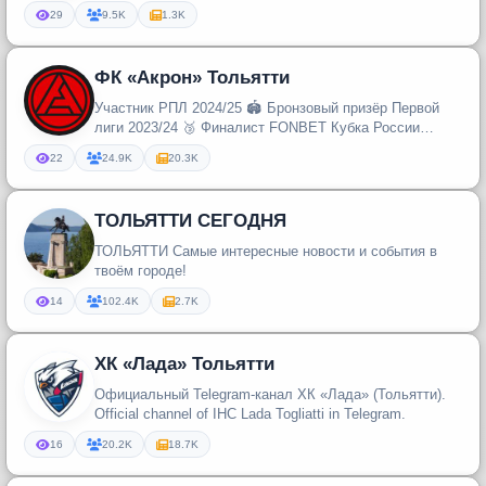
29
9.5K
1.3K
ФК «Акрон» Тольятти
Участник РПЛ 2024/25 🏟 Бронзовый призёр Первой
лиги 2023/24 🥉 Финалист FONBET Кубка России
2022/23 🏆
22
24.9K
20.3K
ТОЛЬЯТТИ СЕГОДНЯ
ТОЛЬЯТТИ Самые интересные новости и события в
твоём городе!
14
102.4K
2.7K
ХК «Лада» Тольятти
Официальный Telegram-канал ХК «Лада» (Тольятти).
Official channel of IHC Lada Togliatti in Telegram.
16
20.2K
18.7K