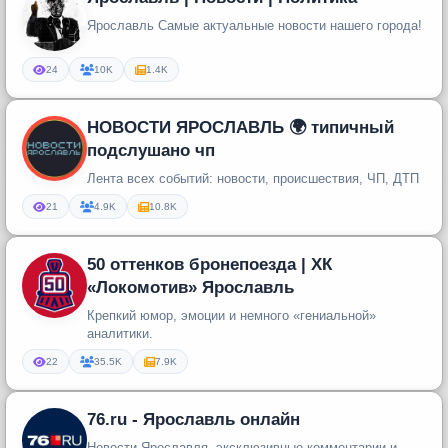
Ярославль Самые актуальные новости нашего города!
24
10K
1.4K
НОВОСТИ ЯРОСЛАВЛЬ 🌍 типичный
подслушано чп
Лента всех событий: новости, происшествия, ЧП, ДТП
21
4.9K
10.8K
50 оттенков бронепоезда | ХК
«Локомотив» Ярославль
Крепкий юмор, эмоции и немного «гениальной»
аналитики.
22
35.5K
7.9K
76.ru - Ярославль онлайн
Новости Ярославля, эксклюзивные комментарии и