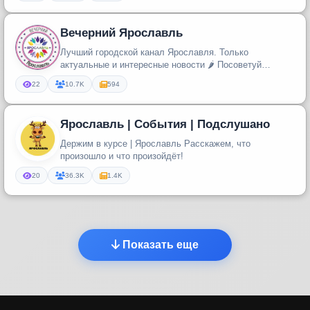
Вечерний Ярославль
Лучший городской канал Ярославля. Только
актуальные и интересные новости 🌶 Посоветуй
друзьям 👍
22
10.7K
594
Ярославль | События | Подслушано
Держим в курсе | Ярославль Расскажем, что
произошло и что произойдёт!
20
36.3K
1.4K
Показать еще