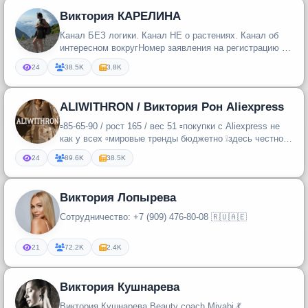
Виктория КАРЕЛИНА
Канал БЕЗ логики. Канал НЕ о растениях. Канал об
интересном вокругНомер заявления на регистрацию в
Роскомнадзоре: № 4832...
24
38.5K
3.8K
ALIWITHRON / Виктория Рон Aliexpress
▫️85-65-90 / рост 165 / вес 51 ▫️покупки с Aliexpress не
как у всех ▫️мировые тренды бюджетно ❕здесь честно
про Aliexp...
24
89.6K
38.5K
Виктория Лопырева
Сотрудничество: +7 (909) 476-80-08 🇷🇺🇦🇪
21
72.2K
2.4K
Виктория Кушнарева
Виктория Кушнарева Beauty coach Miyabi 💃