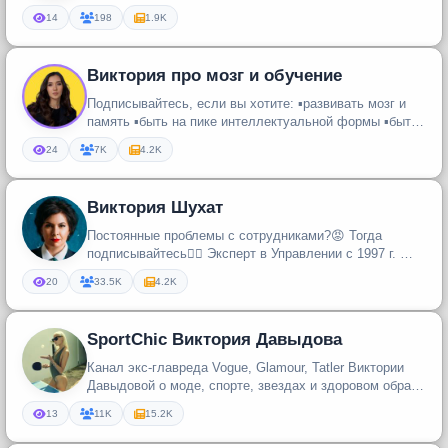
14
198
1.9K
Виктория про мозг и обучение
Подписывайтесь, если вы хотите: ▪️развивать мозг и
память ▪️быть на пике интеллектуальной формы ▪️быть
эффективным во вс...
24
7K
4.2K
Виктория Шухат
Постоянные проблемы с сотрудниками?😡 Тогда
подписывайтесь👍🏻 Эксперт в Управлении с 1997 г. 🙋‍♀️
Делаю руководителей счас...
20
33.5K
4.2K
SportChic Виктория Давыдова
Канал экс-главреда Vogue, Glamour, Tatler Виктории
Давыдовой о моде, спорте, звездах и здоровом образе
жизни
13
11K
15.2K