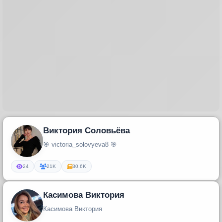
Виктория Соловьёва
🎯 victoria_solovyeva8 🎯
24
21K
30.6K
Касимова Виктория
Касимова Виктория