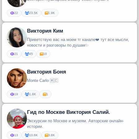
22
23.5K
1.9K
Виктория Ким
Приветствую вас на моем тг канале❤️ тут все мысли,
новости и разговоры по душам✨
21
45
10
Виктория Боня
Monte Carlo 🇲🇨
19
1.8K
1
Гид по Москве Виктория Салий.
Экскурсии по Москве и музеям. Авторские онлайн-
истории.
13
10.6K
3.8K