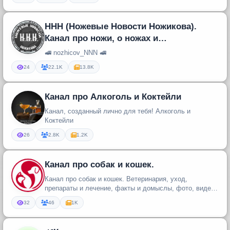
ННН (Ножевые Новости Ножикова).
Канал про ножи, о ножах и
околоножевой тематике.
🚅 nozhicov_NNN 🚅
24
22.1K
13.8K
Канал про Алкоголь и Коктейли
Канал, созданный лично для тебя! Алкоголь и
Коктейли
26
2.8K
1.2K
Канал про собак и кошек.
Канал про собак и кошек. Ветеринария, уход,
препараты и лечение, факты и домыслы, фото, видео
и многое другое
32
46
1K