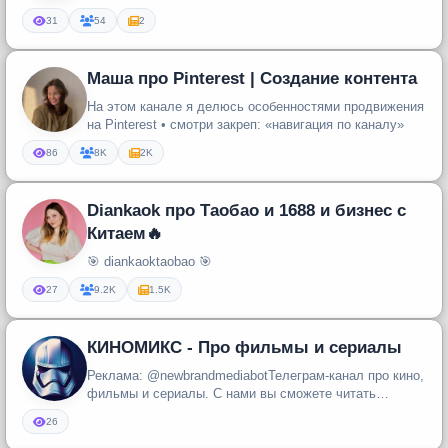
блогингу, прогревам и запуска...
31
54
2
Маша про Pinterest | Создание контента
На этом канале я делюсь особенностями продвижения
на Pinterest • смотри закреп: «навигация по каналу»
86
8K
2K
Diankaok про Таобао и 1688 и бизнес с
Китаем🔥
🎯 diankaoktaobao 🎯
27
9.2K
1.5K
КИНОМИКС - Про фильмы и сериалы
Реклама: @newbrandmediabotТелеграм-канал про кино,
фильмы и сериалы. С нами вы сможете читать
новости про актеров и филь...
26