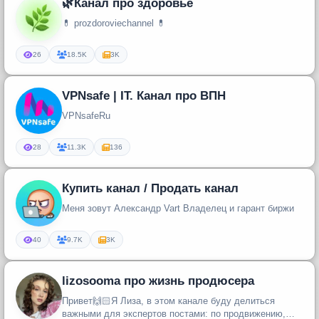
🌿Канал про здоровье
💊 prozdoroviechannel 💊
26
18.5K
3K
VPNsafe | IT. Канал про ВПН
VPNsafeRu
28
11.3K
136
Купить канал / Продать канал
Меня зовут Александр Vart Владелец и гарант биржи
40
9.7K
3K
lizosooma про жизнь продюсера
Привет🙌🏻Я Лиза, в этом канале буду делиться
важными для экспертов постами: по продвижению,