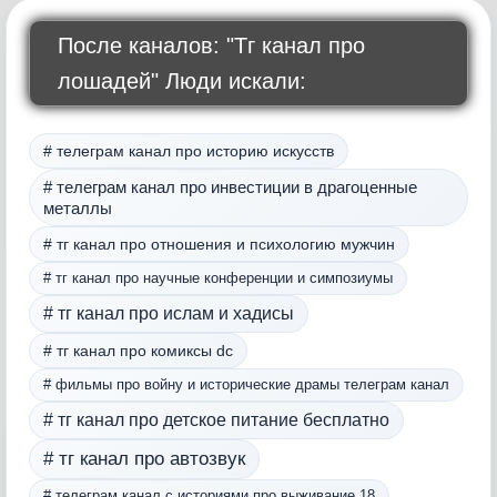
После каналов: "Тг канал про
лошадей" Люди искали:
# телеграм канал про историю искусств
# телеграм канал про инвестиции в драгоценные
металлы
# тг канал про отношения и психологию мужчин
# тг канал про научные конференции и симпозиумы
# тг канал про ислам и хадисы
# тг канал про комиксы dc
# фильмы про войну и исторические драмы телеграм канал
# тг канал про детское питание бесплатно
# тг канал про автозвук
# телеграм канал с историями про выживание 18