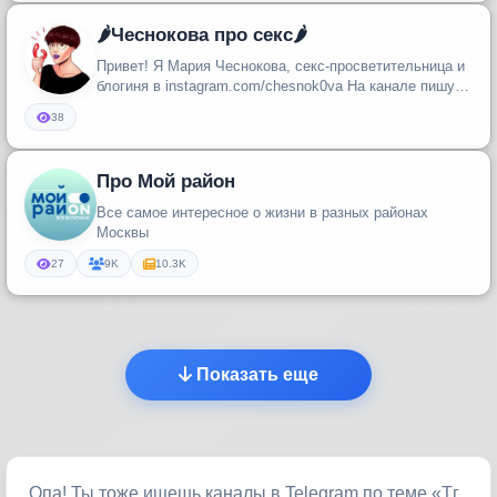
🌶Чеснокова про секс🌶
Привет! Я Мария Чеснокова, секс-просветительница и
блогиня в instagram.com/chesnok0va На канале пишу
про полиаморию, не...
38
Про Мой район
Все самое интересное о жизни в разных районах
Москвы
27
9K
10.3K
Показать еще
Опа! Ты тоже ищешь каналы в Telegram по теме «Тг