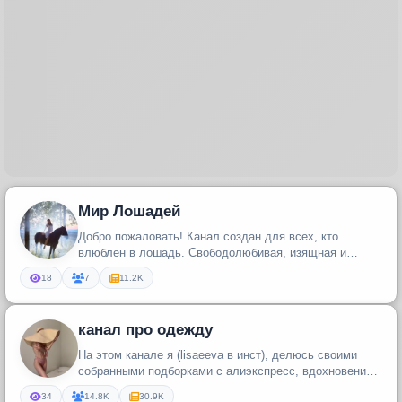
Мир Лошадей
Добро пожаловать! Канал создан для всех, кто
влюблен в лошадь. Свободолюбивая, изящная и
сильная лошадь имеет неоспоримы...
18
7
11.2K
канал про одежду
На этом канале я (lisaeeva в инст), делюсь своими
собранными подборками с алиэкспресс, вдохновением
и иногда постами про...
34
14.8K
30.9K