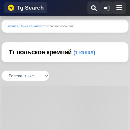
Tg Search
Главная
Поиск каналов
тг польское кремпай
Тг польское кремпай
(1 канал)