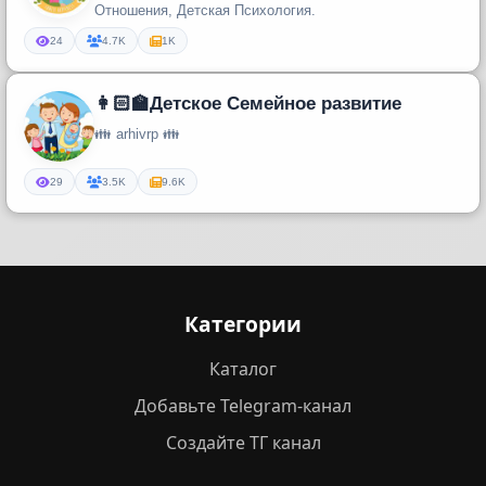
Отношения, Детская Психология.
24
4.7K
1K
👩🏻‍🏫Детское Семейное развитие
👪 arhivrp 👪
29
3.5K
9.6K
Категории
Каталог
Добавьте Telegram-канал
Создайте ТГ канал