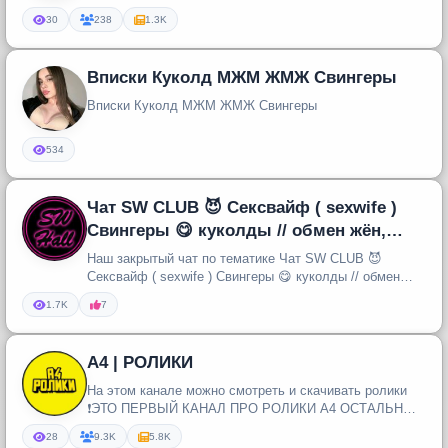
#приколы #юмор #смех #смешн...
30
238
1.3K
Вписки Куколд МЖМ ЖМЖ Свингеры
Вписки Куколд МЖМ ЖМЖ Свингеры
534
Чат SW CLUB 😈 Сексвайф ( sexwife )
Свингеры 😋 куколды // обмен жëн,
фото жён // любой интим к нам
Наш закрытый чат по тематике Чат SW CLUB 😈
Сексвайф ( sexwife ) Свингеры 😋 куколды // обмен
жëн, фото жён Подавайте за...
1.7K
7
А4 | РОЛИКИ
На этом канале можно смотреть и скачивать ролики
❗️ЭТО ПЕРВЫЙ КАНАЛ ПРО РОЛИКИ А4 ОСТАЛЬНЫЕ
ФЕЙК❗️
28
9.3K
5.8K