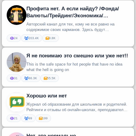
Профита нет. А если найду? /Фонда/
Валюты/Трейдинг/Экономика/
Инвестиции
Авторский канал для тех, кому не все равно на
содержимое своих карманов. Здесь будут
относительно умные, и даже местами ...
24
203.4K
9.8K
Я не понимаю это смешно или уже нет!!
This is the safe space for hot people that have no idea
what the hell is going on
31
86.3K
55.5K
Хорошо или нет
Журнал об образовании для школьников и родителей.
Рейтинги и отзывы об онлайн-школах, преподавателях
и репетиторах. htt...
21
99
199
Нет, это нормально