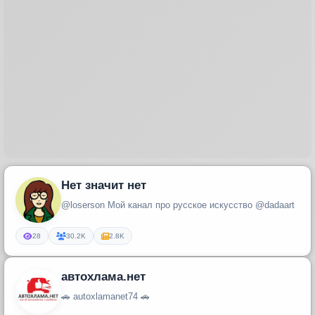
Нет значит нет
@loserson Мой канал про русское искусство @dadaart
28
30.2K
2.8K
автохлама.нет
🚗 autoxlamanet74 🚗