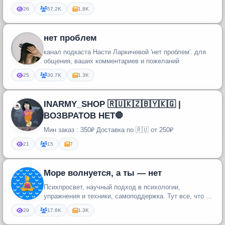
26
57.2K
1.8K
нет проблем
канал подкаста Насти Ларкичевой 'нет проблем'. для
общения, ваших комментариев и пожеланий
25
30.7K
1.3K
INARMY_SHOP 🇷🇺🇰🇿🇧🇾🇰🇬 |
ВОЗВРАТОВ НЕТ🛑
Мин заказ : 350₽ Доставка по 🇷🇺 от 250₽
21
15
7
Море волнуется, а ты — нет
Психпросвет, научный подход в психологии,
упражнения и техники, самоподдержка. Тут все, что вы
хотели знать об эмоционал...
29
17.6K
1.3K