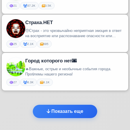
21
37.2K
3.5K
Страха.НЕТ
🥺Страх - это чрезвычайно неприятная эмоция в ответ
на восприятие или распознавание опасности или
угрозы.Мы научим вас ре...
25
2.1K
695
Город которого нет🌆
🔥Важные, острые и необычные события города.
Проблемы нашего региона!
27
8.3K
4.1K
Показать еще