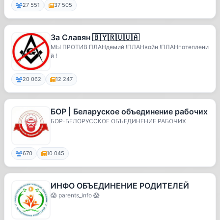
27 551
37 505
За Славян 🇧🇾🇷🇺🇺🇦
МЫ ПРОТИВ ПЛАНдемий !ПЛАНвойн !ПЛАНпотеплени
й !
20 062
12 247
БОР | Беларуское объединение рабочих
БОР-БЕЛОРУССКОЕ ОБЪЕДИНЕНИЕ РАБОЧИХ
670
10 045
ИНФО ОБЪЕДИНЕНИЕ РОДИТЕЛЕЙ
😱 parents_info 😱