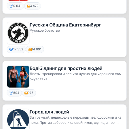
9 941
3 472
Русская Община Екатеринбург
Русское братство
17 552
14 091
Бодібілдинг для простих людей
Диеты, тренировки и все что нужно для хорошего сам
очувствия.
594
973
Город для людей
За трамвай, пешеходные переходы, велодорожки и ка
чели. Против заборов, человейников, шулиц и проч...