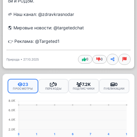
ой и РОДом.
🌱 Наш канал: @zdravkrasnodar
🌎 Мировые новости: @targetedchat
👉 Реклама: @Targeted1
0
0
Природа
•
27.10.2025
23
9
7.2K
0
ПРОСМОТРЫ
ПЕРЕХОДЫ
ПОДПИСЧИКИ
ПУБЛИКАЦИИ