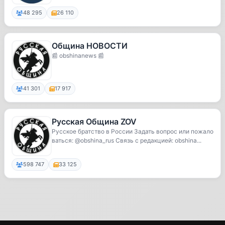
48 295
26 110
Община НОВОСТИ
📰 obshinanews 📰
41 301
17 917
Русская Община ZOV
Русское братство в России Задать вопрос или пожало
ваться: @obshina_rus Связь с редакцией: obshina...
598 747
33 125