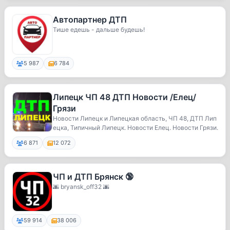
Автопартнер ДТП
Тише едешь - дальше будешь!
5 987
6 784
Липецк ЧП 48 ДТП Новости /Елец/
Грязи
Новости Липецк и Липецкая область, ЧП 48, ДТП Лип
ецка, Типичный Липецк. Новости Елец. Новости Грязи.
6 871
12 072
ЧП и ДТП Брянск 🔞
🌆 bryansk_off32 🌆
59 914
38 006