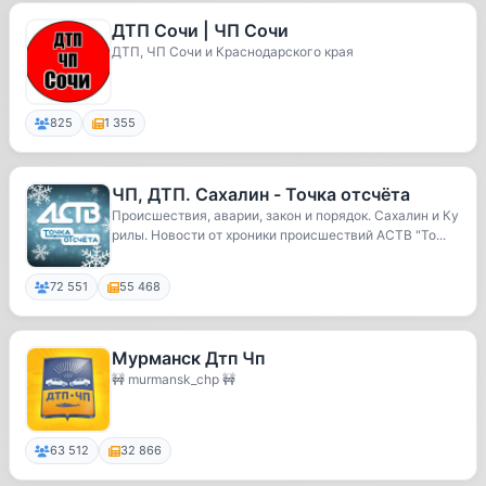
ДТП Сочи | ЧП Сочи
ДТП, ЧП Сочи и Краснодарского края
825
1 355
ЧП, ДТП. Сахалин - Точка отсчёта
Происшествия, аварии, закон и порядок. Сахалин и Ку
рилы. Новости от хроники происшествий АСТВ "То...
72 551
55 468
Мурманск Дтп Чп
🚧 murmansk_chp 🚧
63 512
32 866