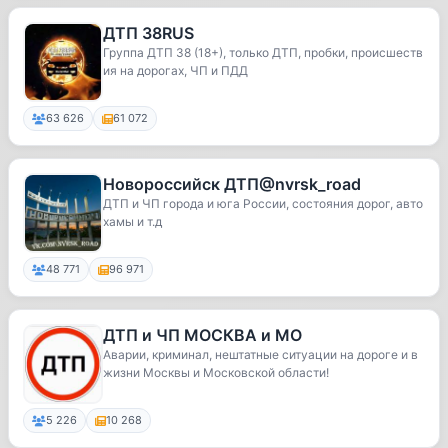
ДТП 38RUS
Группа ДТП 38 (18+), только ДТП, пробки, происшеств
ия на дорогах, ЧП и ПДД
63 626
61 072
Новороссийск ДТП@nvrsk_road
ДТП и ЧП города и юга России, состояния дорог, авто
хамы и т.д
48 771
96 971
ДТП и ЧП МОСКВА и МО
Аварии, криминал, нештатные ситуации на дороге и в
жизни Москвы и Московской области!
5 226
10 268