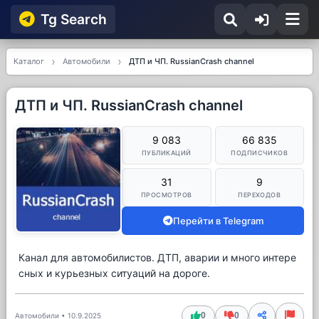
Tg Searсh
Каталог
Автомобили
ДТП и ЧП. RussianCrash channel
ДТП и ЧП. RussianCrash channel
9 083
66 835
ПУБЛИКАЦИЙ
ПОДПИСЧИКОВ
31
9
ПРОСМОТРОВ
ПЕРЕХОДОВ
Перейти в Telegram
Канал для автомобилистов. ДТП, аварии и много интере
сных и курьезных ситуаций на дороге.
0
0
Автомобили
•
10.9.2025