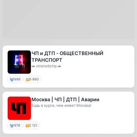
ЧП и ДТП - ОБЩЕСТВЕННЫЙ
ТРАНСПОРТ
🚗 otransrbchp 🚗
996
5 860
Москва | ЧП | ДТП | Аварии
Будь в курсе, чем живет Москва!
978
2 121