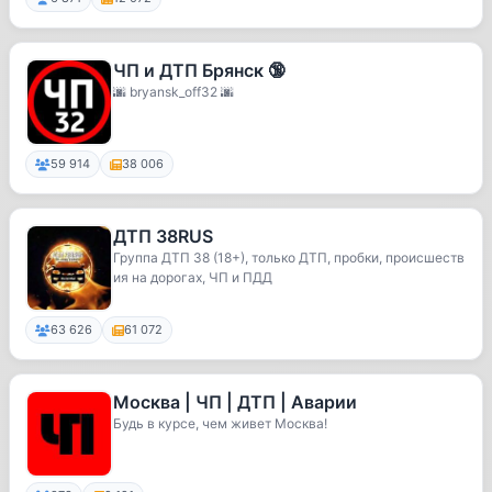
ЧП и ДТП Брянск 🔞
🌆 bryansk_off32 🌆
59 914
38 006
ДТП 38RUS
Группа ДТП 38 (18+), только ДТП, пробки, происшеств
ия на дорогах, ЧП и ПДД
63 626
61 072
Москва | ЧП | ДТП | Аварии
Будь в курсе, чем живет Москва!