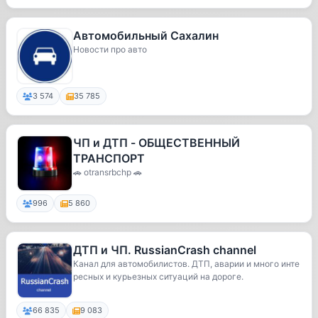
Автомобильный Сахалин
Новости про авто
3 574
35 785
ЧП и ДТП - ОБЩЕСТВЕННЫЙ
ТРАНСПОРТ
🚗 otransrbchp 🚗
996
5 860
ДТП и ЧП. RussianCrash channel
Канал для автомобилистов. ДТП, аварии и много инте
ресных и курьезных ситуаций на дороге.
66 835
9 083