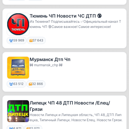
Тюмень ЧП Новости ЧС ДТП 🔞
Из Тюмени? Подписывайтесь ✅Официальный канал Т
юмень ЧП 🔞Самое важное! Самое интересное!
59 969
37 643
Мурманск Дтп Чп
🚧 murmansk_chp 🚧
63 512
32 866
Липецк ЧП 48 ДТП Новости /Елец/
Грязи
Новости Липецк и Липецкая область, ЧП 48, ДТП Лип
ецка, Типичный Липецк. Новости Елец. Новости Грязи.
6 871
12 072