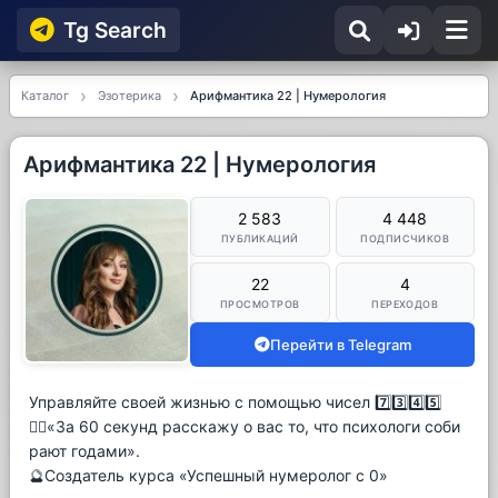
Tg Searсh
Каталог
Эзотерика
Арифмантика 22 | Нумерология
Арифмантика 22 | Нумерология
2 583
4 448
ПУБЛИКАЦИЙ
ПОДПИСЧИКОВ
22
4
ПРОСМОТРОВ
ПЕРЕХОДОВ
Перейти в Telegram
Управляйте своей жизнью с помощью чисел 7️⃣3️⃣4️⃣5️⃣
🙋‍♀«За 60 секунд расскажу о вас то, что психологи соби
рают годами».
🔮Создатель курса «Успешный нумеролог с 0»