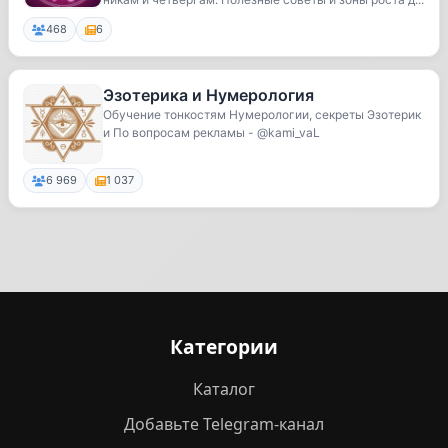
468
6
Эзотерика и Нумерология
Обучение тонкостям Нумерологии, секреты Эзотерик
и По вопросам рекламы - @kami_vaL
6 969
1 037
Категории
Каталог
Добавьте Telegram-канал