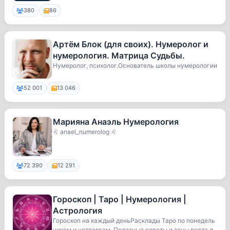
380
86
Артём Блок (для своих). Нумеролог и
нумерология. Матрица Судьбы.
Нумеролог, психолог.Основатель школы нумерологии
52 001
13 046
Марияна Анаэль Нумерология
♌ anael_numerolog ♌
72 390
12 291
Гороскоп | Таро | Нумерология |
Астрология
Гороскоп на каждый деньРасклады Таро по понедель
никам и четвергам. Полезные советы и зоны роста д...