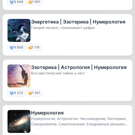
9 949
1 091
Энергетика | Эзотерика | Нумерология
Говорит космос, показывают цифры
9 869
1 119
Эзотерика | Астрология | Нумерология
Все мистические тайны у нас!
8 225
1 261
Нумерология
Нумерология, Астрология, Числоведение, Эзотерика,
Саморазвитие, Самопознание, Ежедневные рекомен
д...