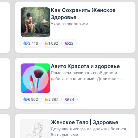
Как Сохранить Женское
Здоровье
Уход за здоровьем
3 416
1 092
22
ы
Авито Красота и здоровье
Помогаем развивать своё дело и
работать с клиентами. Делимся: –
советами от экспертов и топ-масте...
6 902
2 367
34
Женское Тело | Здоровье
Девушки никогда не должны бояться
быть умными