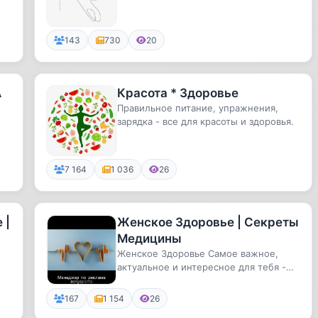
143
730
20
А
Красота * Здоровье
Правильное питание, упражнения,
зарядка - все для красоты и здоровья.
7 164
1 036
26
 |
Женское Здоровье | Секреты
Медицины
Женское Здоровье Самое важное,
актуальное и интересное для тебя -
тут!
167
1 154
26