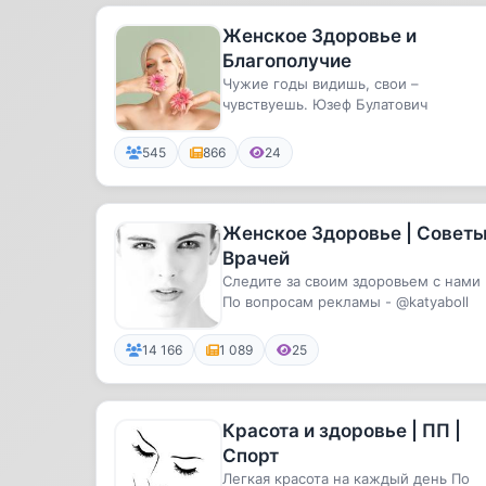
Женское Здоровье и
Благополучие
Чужие годы видишь, свои –
чувствуешь. Юзеф Булатович
545
866
24
Женское Здоровье | Совет
Врачей
Следите за своим здоровьем с нами
По вопросам рекламы - @katyaboll
14 166
1 089
25
Красота и здоровье | ПП |
Спорт
Легкая красота на каждый день По