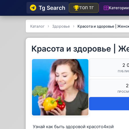
Tg Searсh
Категории
ТОП ТГ
Каталог
Здоровье
Красота и здоровье | Женс
Красота и здоровье | Ж
2 
ПУБЛИ
2
ПРОСМ
Узнай как быть здоровой красото4кой