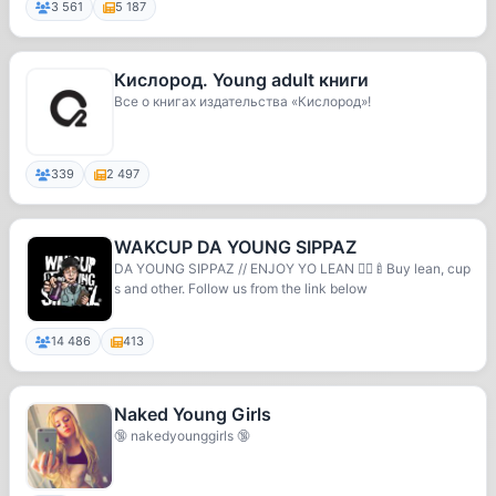
3 561
5 187
Кислород. Young adult книги
Все о книгах издательства «Кислород»!
339
2 497
WAKCUP DA YOUNG SIPPAZ
DA YOUNG SIPPAZ // ENJOY YO LEAN 🧟‍♂️🍼Buy lean, cup
s and other. Follow us from the link below
14 486
413
Naked Young Girls
🔞 nakedyounggirls 🔞