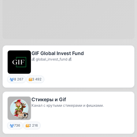
GIF Global Invest Fund
💰 global_invest_fund 💰
8 267
3 492
Стикеры и Gif
Канал с крутыми стикерами и фишками.
736
2 216