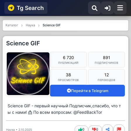
Tg Searсh
Каталог
Наука
Science GIF
Science GIF
6 720
891
ПУБЛИКАЦИЙ
ПОДПИСЧИКОВ
38
12
ПРОСМОТРОВ
ПЕРЕХОДОВ
Перейти в Telegram
Science GIF - первый научный Подписчик,спасибо, что т
ы с нами! 📩 По всем вопросам: @FeedBackTor
0
0
Наука
•
2.10.2025