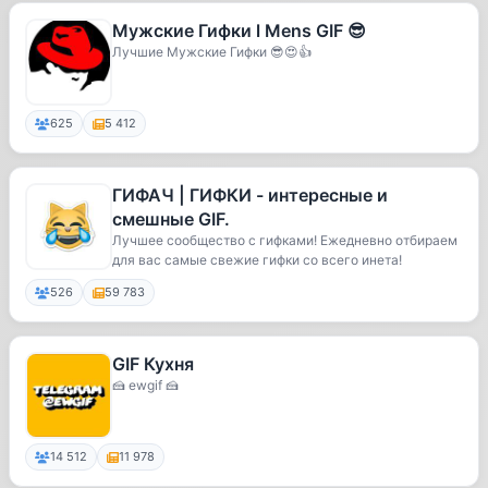
Мужские Гифки l Mens GIF 😎
Лучшие Мужские Гифки 😎😍👍
625
5 412
ГИФАЧ | ГИФКИ - интересные и
смешные GIF.
Лучшее сообщество с гифками! Ежедневно отбираем
для вас самые свежие гифки со всего инета!
526
59 783
GIF Кухня
🍰 ewgif 🍰
14 512
11 978