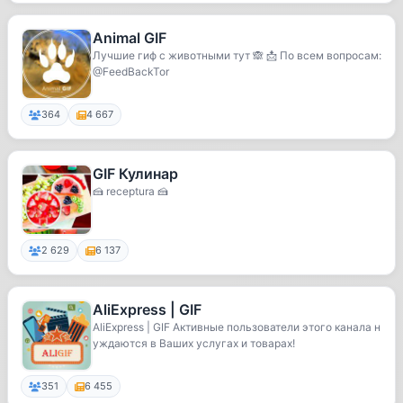
Animal GIF
Лучшие гиф с животными тут 🙈 📩 По всем вопросам:
@FeedBackTor
364
4 667
GIF Кулинар
🍰 receptura 🍰
2 629
6 137
AliExpress | GIF
AliExpress | GIF Активные пользователи этого канала н
уждаются в Ваших услугах и товарах!
351
6 455