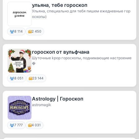
ульяна, тебе гороскоп
Ульяна, специально для тебя пишем ежедневные гор
оскопы)
8 114
2 450
гороскоп от вульфчана
Шуточные kpop гороскопы, поднимающие настроение
🍓
8 051
23 144
Astrology | Гороскоп
astromagik
7 777
4 031