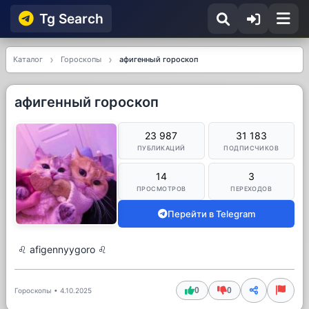
Tg Searсh
Каталог
Гороскопы
афигенный гороскоп
афигенный гороскоп
23 987
31 183
ПУБЛИКАЦИЙ
ПОДПИСЧИКОВ
14
3
ПРОСМОТРОВ
ПЕРЕХОДОВ
Перейти в Telegram
♌ afigennyygoro ♌
0
0
Гороскопы
•
4.10.2025