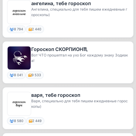
ангелина, тебе гороскоп
Ангелина, специально для тебя пишем ежедневные г
ороскопы)
8 794
2 440
Гороскоп СКОРПИОН♏️
Вот ЧТО прошептал на ухо Бог каждому знаку Зодиак
а!
8 041
9 533
варя, тебе гороскоп
Варя, специально для тебя пишем ежедневные горос
копы)
8 580
2 449