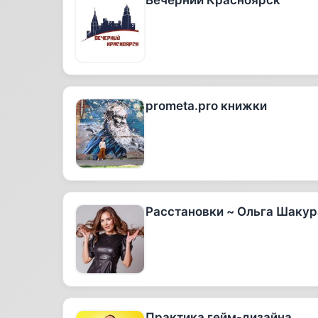
Вечерний Красноярск
prometa.pro книжки
Расстановки ~ Ольга Шакур
Практика гейм-дизайна