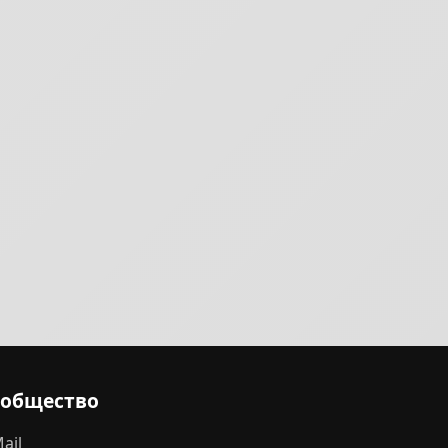
ообщество
ail