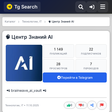
Tg Searсh
Каталог
Технологии, IT
🧠 Центр Знаний AI
🧠 Центр Знаний AI
1 149
22
ПУБЛИКАЦИЙ
ПОДПИСЧИКОВ
28
7
ПРОСМОТРОВ
ПЕРЕХОДОВ
Перейти в Telegram
📲 brainwave_ai_vault 📲
0
0
Технологии, IT
•
11.10.2025