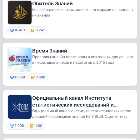
Обитель Знаний
Мы избрали их и возвысили их над мирами на основан
ии знания.
16 401
10 242
Время Знаний
Проводим онлайн олимпиады и викторины для дошкол
ьников, школьников и педагогов с 2015 года.
17 769
10 498
Официальный канал Института
статистических исследований и
экономики знаний НИУ ВШЭ.
Официальный канал Института статистических иссле
дований и экономики знаний НИУ ВШЭ. Оценки текущ
Измерения науки,
е...
2 908
1 400