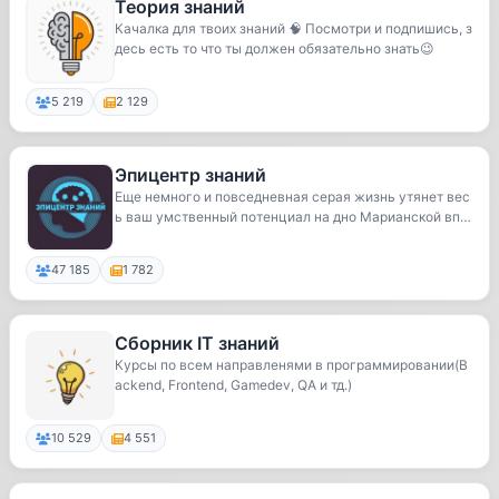
Теория знаний
Качалка для твоих знаний 🧠 Посмотри и подпишись, з
десь есть то что ты должен обязательно знать😉
5 219
2 129
Эпицентр знаний
Еще немного и повседневная серая жизнь утянет вес
ь ваш умственный потенциал на дно Марианской вп
а...
47 185
1 782
Сборник IT знаний
Курсы по всем направленями в программировании(B
ackend, Frontend, Gamedev, QA и тд.)
10 529
4 551