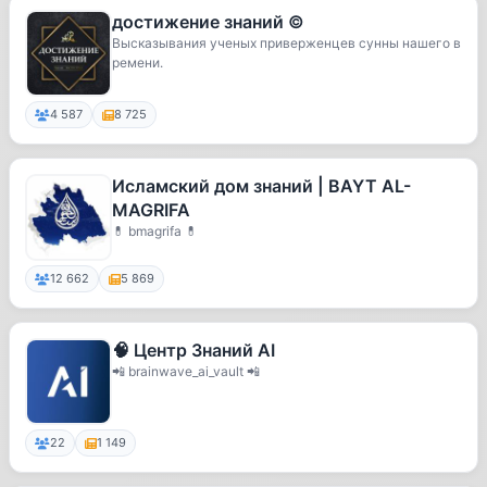
достижение знаний ©
Высказывания ученых приверженцев сунны нашего в
ремени.
4 587
8 725
Исламский дом знаний | BAYT AL-
MAGRIFA
💊 bmagrifa 💊
12 662
5 869
🧠 Центр Знаний AI
📲 brainwave_ai_vault 📲
22
1 149