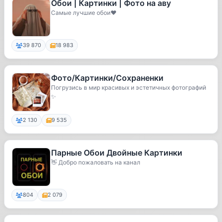
Обои | Картинки | Фото на аву
Самые лучшие обои❤️
39 870
18 983
Фото/Картинки/Сохраненки
Погрузись в мир красивых и эстетичных фотографий
✨
2 130
9 535
Парные Обои Двойные Картинки
👋 Добро пожаловать на канал
804
2 079