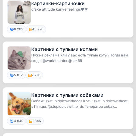
картинки-картиночки
drake attitude kanye feelings🖤💗
8 289
45 270
Картинки с тупыми котами
Нужна реклама или у вас есть тупые коты? Тогда вам
сюда: @workitharder @sok55
5 812
2 776
Картинки с тупыми собаками
Собаки: @stupidpicswithdogs Коты: @stupidpicswithcat
s Птицы: @stupidpicswithbirds Генератор собак...
4 949
1 346