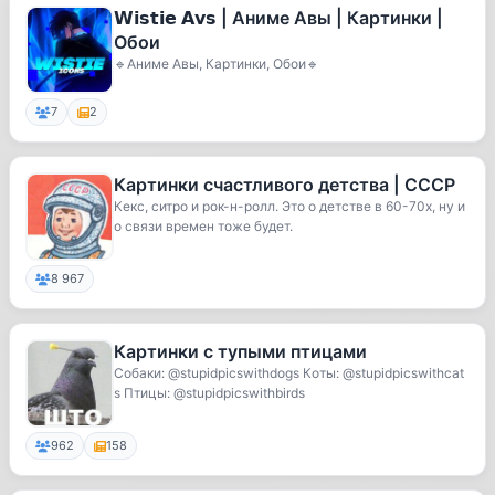
𝗪𝗶𝘀𝘁𝗶𝗲 𝗔𝘃𝘀 | Аниме Авы | Картинки |
Обои
🔹Аниме Авы, Картинки, Обои🔹
7
2
Картинки счастливого детства | СССР
Кекс, ситро и рок-н-ролл. Это о детстве в 60-70х, ну и
о связи времен тоже будет.
8 967
Картинки с тупыми птицами
Собаки: @stupidpicswithdogs Коты: @stupidpicswithcat
s Птицы: @stupidpicswithbirds
962
158