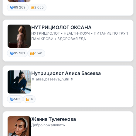
69 269
2 055
НУТРИЦИОЛОГ ОКСАНА
НУТРИЦИОЛОГ • HEALTH-КОУЧ • ПИТАНИЕ ПО ГРУП
ПАМ КРОВИ • ЗДОРОВАЯ ЕДА
95 981
2 541
Нутрициолог Алиса Басеева
💊 alisa_baseeva_nutri 💊
502
14
Жанна Тулегенова
Добро пожаловать