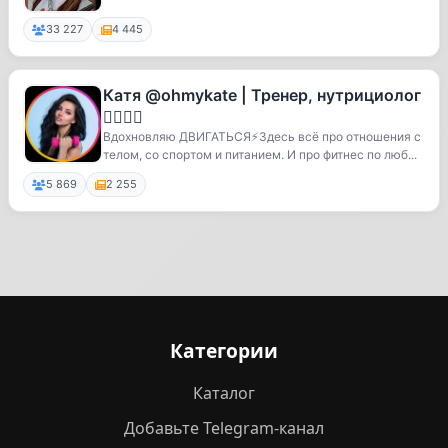
33 227
4 445
Катя @ohmykate | Тренер, нутрициолог
🏋🏻‍♀️🥦
Вдохновляю ДВИГАТЬСЯ⚡️Здесь всё про отношения с
телом, со спортом и питанием. И про фитнес по люб...
5 869
2 255
Категории
Каталог
Добавьте Telegram-канал