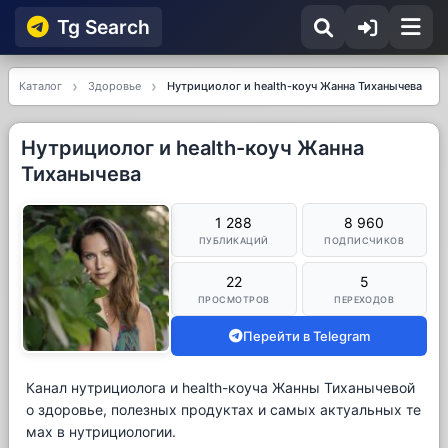
Tg Searсh
Каталог
Здоровье
Нутрициолог и health-коуч Жанна Тиханычева
Нутрициолог и health-коуч Жанна
Тиханычева
1 288
8 960
ПУБЛИКАЦИЙ
ПОДПИСЧИКОВ
22
5
ПРОСМОТРОВ
ПЕРЕХОДОВ
Перейти в Telegram
Канал нутрициолога и health-коуча Жанны Тиханычевой
о здоровье, полезных продуктах и самых актуальных те
мах в нутрициологии.