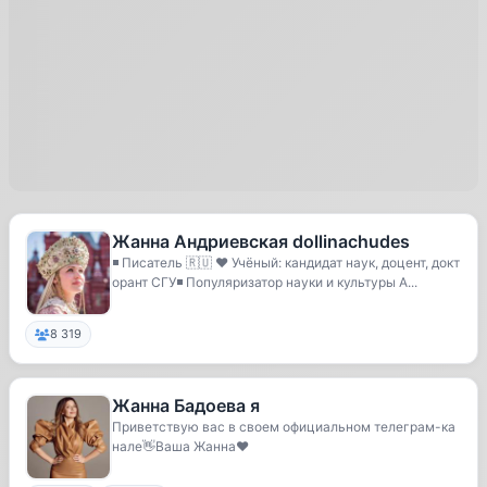
Жанна Андриевская dollinachudes
◾️ Писатель 🇷🇺 ❤️ Учёный: кандидат наук, доцент, докт
орант СГУ◾️ Популяризатор науки и культуры А...
8 319
Жанна Бадоева я
Приветствую вас в своем официальном телеграм-ка
нале👋Ваша Жанна❤️