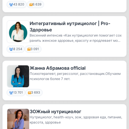
43 820
6 639
Интегративный нутрициолог | Pro-
Здоровье
Весенний интенсив «Как нутрициология помогает сох
ранить женское здоровье, красоту и продлевает мо...
8 254
3 091
Жанна Абрамова official
Психотерапевт, регрессолог, расстановщик.Обучаем
психологов более 7 лет.
13 701
3 693
ЗОЖный нутрициолог
Нутрициолог, health-коуч, зож, здоровая еда, питание,
красота, здоровье