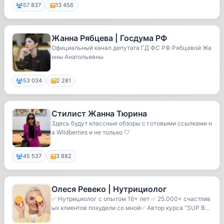
57 837
13 456
Жанна Рябцева | Госдума РФ
Официальный канал депутата ГД ФС РФ Рябцевой Жа
нны Анатольевны
53 034
2 281
Стилист Жанна Тюрина
Здесь будут классные обзоры с готовыми ссылками н
а Wildberries и не только 🤍
45 537
3 882
Олеся Ревеко | Нутрициолог
✅ Нутрициолог с опытом 16+ лет ✅ 25.000+ счастлив
ых клиентов похудели со мной✅ Автор курса “SUP B...