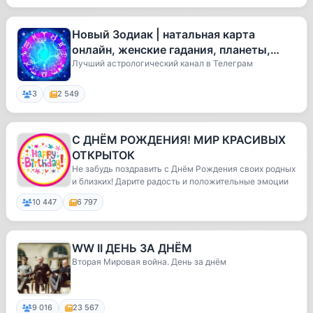
Новый Зодиак | натальная карта
онлайн, женские гадания, планеты,
дата рождения, ведическая астрологи
Лучший астрологический канал в Телеграм
3
2 549
С ДНЁМ РОЖДЕНИЯ! МИР КРАСИВЫХ
ОТКРЫТОК
Не забудь поздравить с Днём Рождения своих родных
и близких! Дарите радость и положительные эмоции
10 447
6 797
WW II ДЕНЬ ЗА ДНЁМ
Вторая Мировая война. День за днём
9 016
23 567