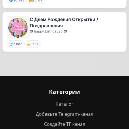
30 595
25 177
С Днем Рождения Открытки /
Поздравления
📷 happy_birthday23 📷
2 687
1 524
Категории
Каталог
Добавьте Telegram-канал
Создайте ТГ канал