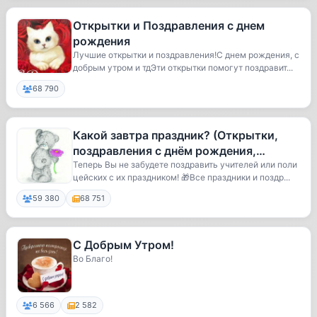
Открытки и Поздравления с днем
рождения
Лучшие открытки и поздравления!С днем рождения, с
добрым утром и тдЭти открытки помогут поздравит...
68 790
Какой завтра праздник? (Открытки,
поздравления с днём рождения,
свадьбы, доброе утро, признания, с н
Теперь Вы не забудете поздравить учителей или поли
цейских с их праздником! 🎁Все праздники и поздр...
59 380
68 751
С Добрым Утром!
Во Благо!
6 566
2 582