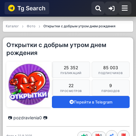
Tg Searсh
Каталог
Фото
Открытки с добрым утром днем рождения
Открытки с добрым утром днем
рождения
25 352
85 003
ПУБЛИКАЦИЙ
ПОДПИСЧИКОВ
22
9
ПРОСМОТРОВ
ПЕРЕХОДОВ
Перейти в Telegram
📷 pozdravlenia0 📷
0
0
Фото
•
22.9.2025