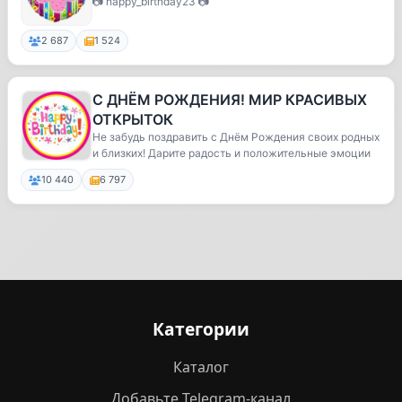
📷 happy_birthday23 📷
2 687
1 524
С ДНЁМ РОЖДЕНИЯ! МИР КРАСИВЫХ
ОТКРЫТОК
Не забудь поздравить с Днём Рождения своих родных
и близких! Дарите радость и положительные эмоции
10 440
6 797
Категории
Каталог
Добавьте Telegram-канал