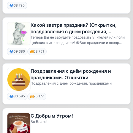
68 790
Какой завтра праздник? (Открытки,
поздравления с днём рождения,
свадьбы, доброе утро, признания, с н
Теперь Вы не забудете поздравить учителей или поли
цейских с их праздником! 🎁Все праздники и поздр...
59 380
68 751
Поздравления с днём рождения и
праздниками. Открытки
Поздравления с днем рождения, праздниками
30 595
25 177
С Добрым Утром!
Во Благо!