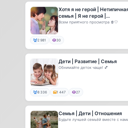
Хотя я не герой | Нетипична
семья | Я не герой |
Необыкновенная семья
Всем приятного просмотра 🍿🤍
2 981
30
Дети | Развитие | Семья
Обнимайте деток чаще! 💕
8 336
1 447
27
Семья | Дети | Отношения
Будьте лучшей семьёй вместе с нам