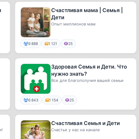
я
Счастливая мама | Семья |
Дети
Опыт миллионов мам
9 888
1 121
25
Здоровая Семья и Дети. Что
нужно знать?
Все для благополучия вашей семьи
6 843
1 154
25
Счастливая Семья и Дети
и!
Счастье у нас на канале