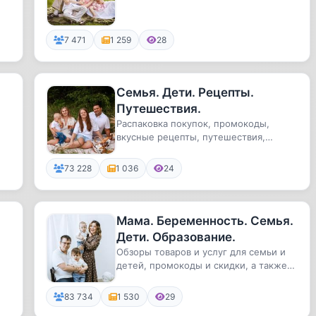
7 471
1 259
28
Семья. Дети. Рецепты.
Путешествия.
Распаковка покупок, промокоды,
вкусные рецепты, путешествия,
промокоды, скидки на моём канале.
73 228
1 036
24
Мама. Беременность. Семья.
Дети. Образование.
Обзоры товаров и услуг для семьи и
детей, промокоды и скидки, а также
полезные рекомендации в сфе...
83 734
1 530
29