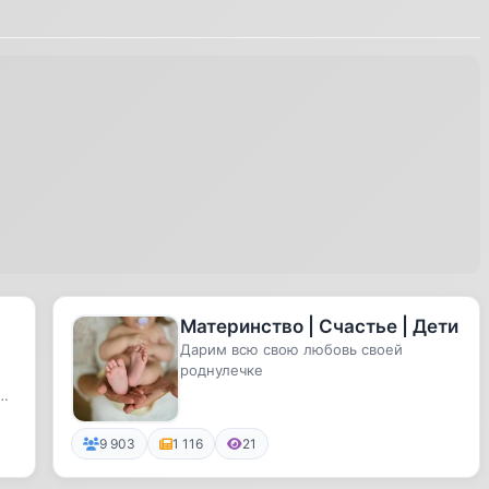
Материнство | Счастье | Дети
Дарим всю свою любовь своей
роднулечке
ы
9 903
1 116
21