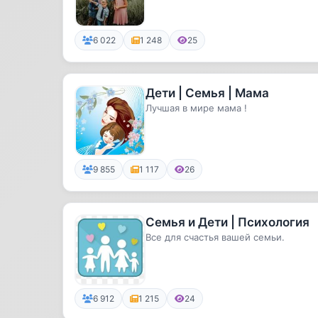
6 022
1 248
25
Дети | Семья | Мама
Лучшая в мире мама !
9 855
1 117
26
Семья и Дети | Психология
Все для счастья вашей семьи.
6 912
1 215
24