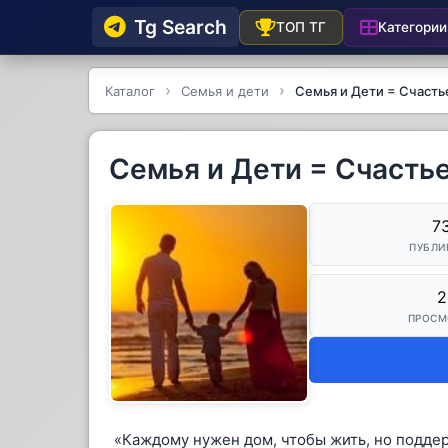
Tg Searсh
Категории
ТОП ТГ
Каталог
Семья и дети
Семья и Дети = Счасть
Семья и Дети = Счасть
7
ПУБЛИ
2
ПРОСМ
«Каждому нужен дом, чтобы жить, но поддер