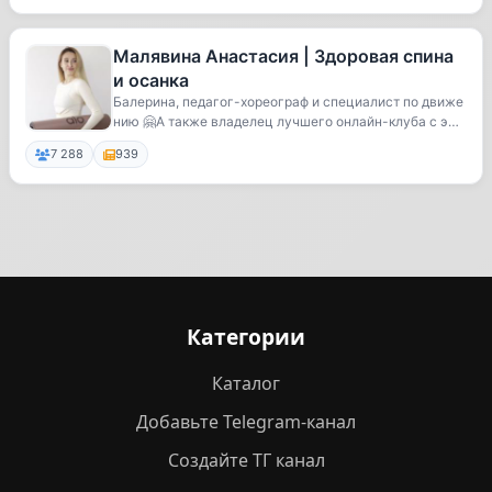
Малявина Анастасия | Здоровая спина
и осанка
Балерина, педагог-хореограф и специалист по движе
нию 🤗А также владелец лучшего онлайн-клуба с эф
ф...
7 288
939
Категории
Каталог
Добавьте Telegram-канал
Создайте ТГ канал