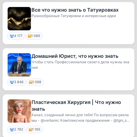
Все что нужно знать о Татуировках
Разнообразные Татуировки и интересные идеи
4 177
1 089
Домашний Юрист, что нужно знать
Чтобы стать Профессионалом своего дела нужны зна
ния
3 846
1 098
Пластическая Хирургия | Что нужно
знать
Канал, созданный лично для тебя! По вопросам рекла
мы - @verbarec Комплексное продвижение - @tgm_s...
2 792
1 165