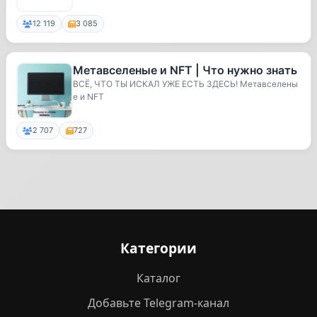
ж...
12 119
3 085
Метавселеные и NFT | Что нужно знать
ВСЁ, ЧТО ТЫ ИСКАЛ УЖЕ ЕСТЬ ЗДЕСЬ! Метавселены
е и NFT
2 707
727
Категории
Каталог
Добавьте Telegram-канал