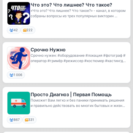
Что это? Что лишнее? Что такое?
«Что это? Что лишнее? Что такое?» - канал, в котором
собраны вопросы из трех популярных викторин ...
42
222
Срочно Нужно
Срочно нужен: #оборудование #локация #фотограф #
оператор #гримёр #режиссер #костюмер #кастингди
ре...
1 006
Просто Диагноз | Первая Помощь
Поможет Вам легко и без паники принимать решения
и правильно действовать во многих бытовых и жизн...
867
331