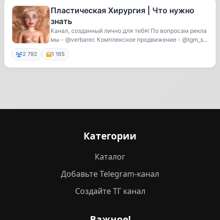
Пластическая Хирургия | Что нужно
знать
Канал, созданный лично для тебя! По вопросам рекла
мы - @verbarec Комплексное продвижение - @tgm_s...
2 792
1 165
Категории
Каталог
Добавьте Telegram-канал
Создайте ТГ канал
Важное!