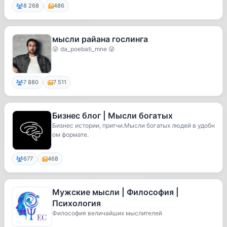
8 268
486
мысли райана гослинга
😜 da_poebati_mne 😜
7 880
7 511
Бизнес блог | Мысли богатых
Бизнес истории, притчи.Мысли богатых людей в удобн
ом формате.
677
468
Мужские мысли | Философия |
Психология
Философия величайших мыслителей