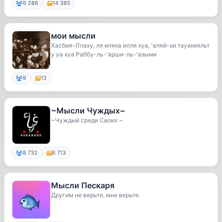
9 286
14 385
мои мысли
Хасбия-Ллаху, ля иляха илля хуа, 'аляй-хи тауаккяльт
у уа хуа Раббу-ль-'арши-ль-'азыми
9
13
~Мысли Чуждых~
~Чуждый среди Своих ~
8 732
6 713
Мысли Пескаря
Другим не верьте, мне верьте.