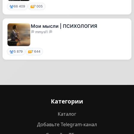
66 409
7 005
Мои мысли | ПСИХОЛОГИЯ
💭 mmysl1 💭
5 879
7 644
Категории
Каталог
Добавьте Telegram-канал