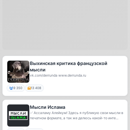
Выхинская критика французской
мысли
vk.com/derrunda www.derrunda.ru
9 350
13 408
Мысли Ислама
✅ Ассаламу Алейкум! Здесь я публикую свои мысли в
печатном формате, а так же делюсь какой-то инте...