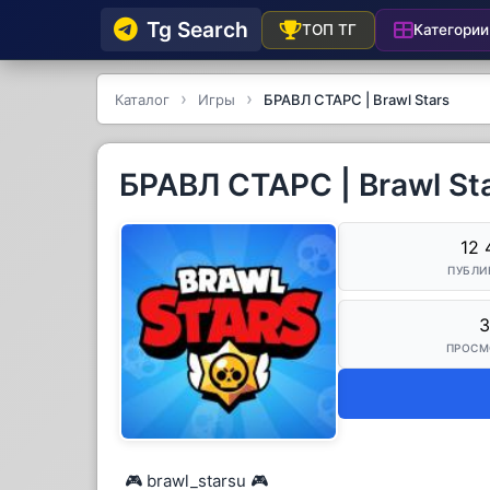
Tg Searсh
Категории
ТОП ТГ
Каталог
Игры
БРАВЛ СТАРС | Brawl Stars
БРАВЛ СТАРС | Brawl St
12 
ПУБЛИ
3
ПРОСМ
🎮 brawl_starsu 🎮