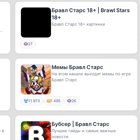
Бравл Старс 18+ | Brawl Stars
18+
Бравл Старс 18+ картинки
ся
27
Мемы Бравл Старс
На этом канале выходят мемы по игре
Бравл Старс
11 973
1 495
26
Бубсер | Бравл Старс
 в
Лучшие гайды и самые важные
новости.