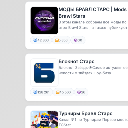
МОДЫ БРАВЛ СТАРС | Mods
Brawl Stars
В этом канале собраны все моды по
игре Brawl Stars , а также публикуют
сливы обновлений.
42 863
5 856
30
Блокнот Старс
Блокнот Звёзды🌟Самые актуальные
новости о звёздах шоу-биза
128 261
45 560
26
Турниры Бравл Старс
Канал №1 по Турнирам Первое место
TGStat