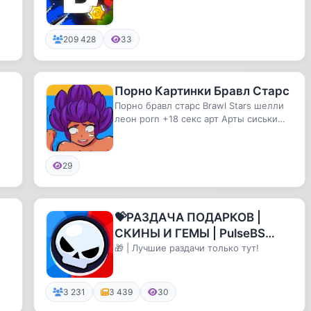
209 428
33
Порно Картинки Бравл Старс
Порно бравл старс Brawl Stars шелли
леон porn +18 секс арт Арты сиськи
аккаунты бесплатно Леон ам...
29
💝РАЗДАЧА ПОДАРКОВ |
СКИНЫ И ГЕМЫ | PulseBS
NovaBS | БРАВЛ СТАРС 🚀
🎁 | Лучшие раздачи только тут!
3 231
3 439
30