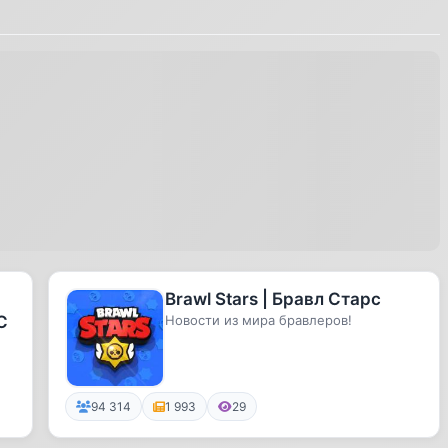
Brawl Stars | Бравл Старс
С
Новости из мира бравлеров!
94 314
1 993
29