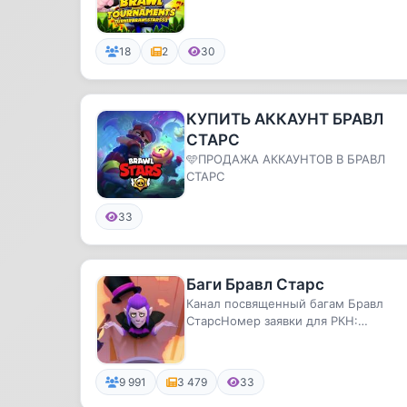
18
2
30
КУПИТЬ АККАУНТ БРАВЛ
СТАРС
🩵ПРОДАЖА АККАУНТОВ В БРАВЛ
СТАРС
33
Баги Бравл Старс
Канал посвященный багам Бравл
СтарсНомер заявки для РКН:
№4957230458
9 991
3 479
33