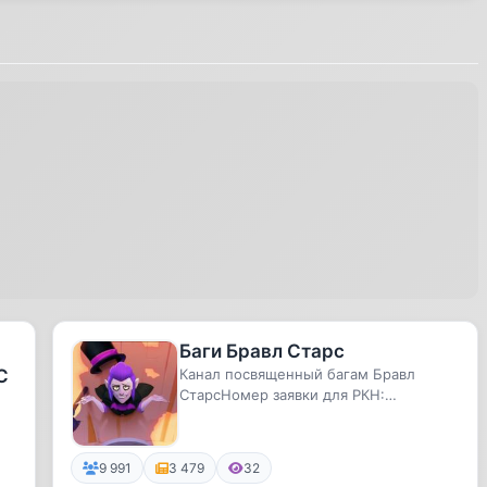
Баги Бравл Старс
С
Канал посвященный багам Бравл
СтарсНомер заявки для РКН:
№4957230458
9 991
3 479
32