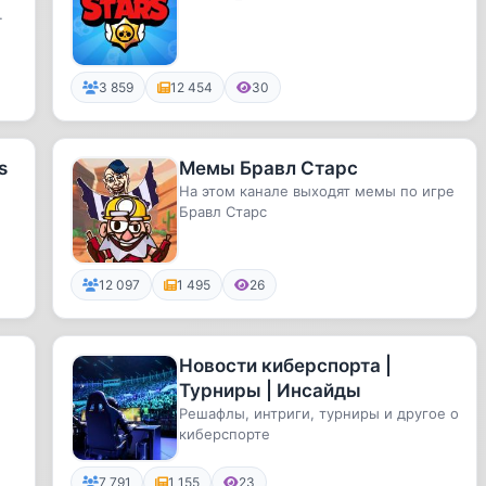
3 859
12 454
30
s
Мемы Бравл Старс
На этом канале выходят мемы по игре
Бравл Старс
12 097
1 495
26
Новости киберспорта |
Турниры | Инсайды
Решафлы, интриги, турниры и другое о
киберспорте
7 791
1 155
23