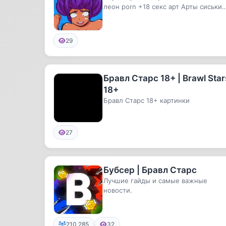
леон porn +18 секс арт Арты сиськи
аккаунты бесплатно Леон ам...
29
Бравл Старс 18+ | Brawl Star
18+
Бравл Старс 18+ картинки
27
Бубсер | Бравл Старс
Лучшие гайды и самые важные
новости.
210 285
32