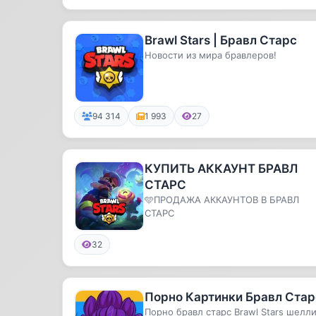
Brawl Stars | Бравл Старс
Новости из мира бравлеров!
94 314
1 993
27
КУПИТЬ АККАУНТ БРАВЛ
СТАРС
🩵ПРОДАЖА АККАУНТОВ В БРАВЛ
СТАРС
32
Порно Картинки Бравл Стар
Порно бравл старс Brawl Stars шелл