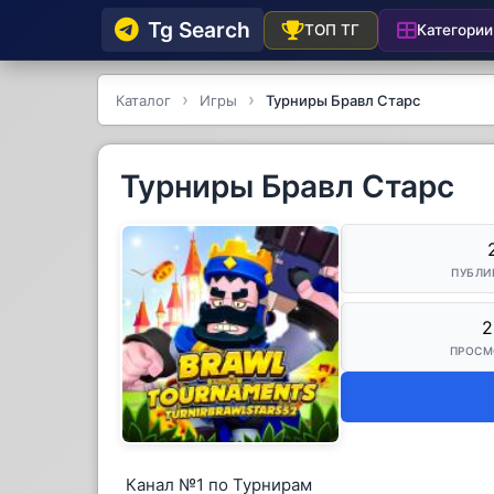
Tg Searсh
Категории
ТОП ТГ
Каталог
Игры
Турниры Бравл Старс
Турниры Бравл Старс
ПУБЛИ
2
ПРОСМ
Канал №1 по Турнирам