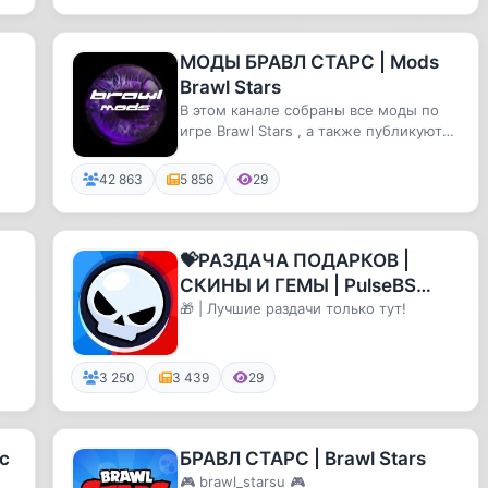
МОДЫ БРАВЛ СТАРС | Mods
Brawl Stars
В этом канале собраны все моды по
игре Brawl Stars , а также публикуются
сливы обновлений.
42 863
5 856
29
💝РАЗДАЧА ПОДАРКОВ |
СКИНЫ И ГЕМЫ | PulseBS
NovaBS | БРАВЛ СТАРС 🚀
🎁 | Лучшие раздачи только тут!
3 250
3 439
29
с
БРАВЛ СТАРС | Brawl Stars
и
🎮 brawl_starsu 🎮