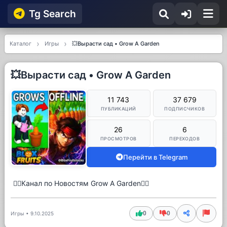
Tg Searсh
Каталог
Игры
💥Вырасти сад • Grow A Garden
💥Вырасти сад • Grow A Garden
11 743
37 679
ПУБЛИКАЦИЙ
ПОДПИСЧИКОВ
26
6
ПРОСМОТРОВ
ПЕРЕХОДОВ
Перейти в Telegram
🐦‍🔥Канал по Новостям Grow A Garden🐦‍🔥
0
0
Игры
•
9.10.2025