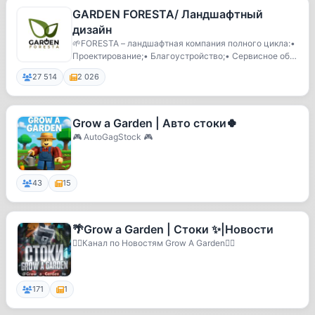
GARDEN FORESTA/ Ландшафтный
дизайн
🌱FORESTA – ландшафтная компания полного цикла:•
Проектирование;• Благоустройство;• Сервисное обс
л...
27 514
2 026
Grow a Garden | Авто стоки🍀
🎮 AutoGagStock 🎮
43
15
🌴Grow a Garden | Стоки ✨|Новости
🐦‍🔥Канал по Новостям Grow A Garden🐦‍🔥
171
1