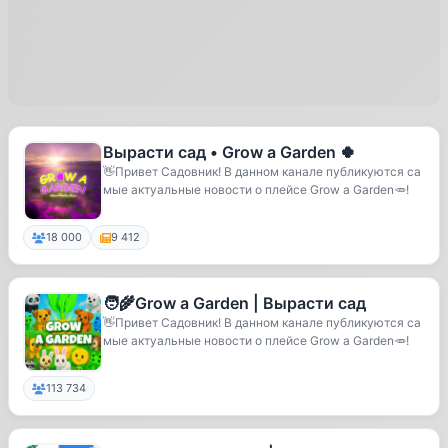
Вырасти сад • Grow a Garden 🍀
👋Привет Садовник! В данном канале публикуются са
мые актуальные новости о плейсе Grow a Garden🥕!
18 000
9 412
🧑‍🌾Grow a Garden | Вырасти сад
👋Привет Садовник! В данном канале публикуются са
мые актуальные новости о плейсе Grow a Garden🥕!
113 734