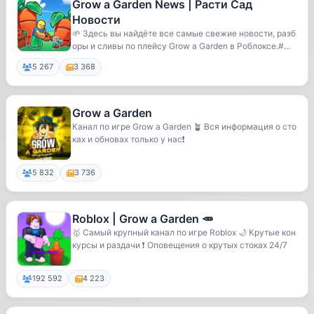
Grow a Garden News | Расти Сад
Новости
🌱 Здесь вы найдёте все самые свежие новости, разб
оры и сливы по плейсу Grow a Garden в Роблоксе.#...
5 267
3 368
Grow a Garden
Канал по игре Grow a Garden 🪴 Вся информация о сто
ках и обновах только у нас❗️
5 832
3 736
Roblox | Grow a Garden 🥕
🥇 Самый крупный канал по игре Roblox 🌙 Крутые кон
курсы и раздачи ❗️ Оповещения о крутых стоках 24/7
192 592
4 223