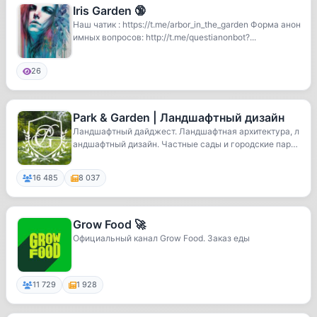
Iris Garden 🔞
Наш чатик : https://t.me/arbor_in_the_garden Форма анон
имных вопросов: http://t.me/questianonbot?...
26
Park & Garden | Ландшафтный дизайн
Ландшафтный дайджест. Ландшафтная архитектура, л
андшафтный дизайн. Частные сады и городские парк
и.
16 485
8 037
Grow Food 🚀
Официальный канал Grow Food. Заказ еды
11 729
1 928