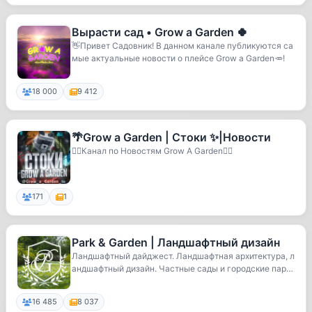
Вырасти сад • Grow a Garden 🍀
👋Привет Садовник! В данном канале публикуются са
мые актуальные новости о плейсе Grow a Garden🥕!
18 000
9 412
🌴Grow a Garden | Стоки ✨|Новости
🐦‍🔥Канал по Новостям Grow A Garden🐦‍🔥
171
1
Park & Garden | Ландшафтный дизайн
Ландшафтный дайджест. Ландшафтная архитектура, л
андшафтный дизайн. Частные сады и городские парк
и.
16 485
8 037