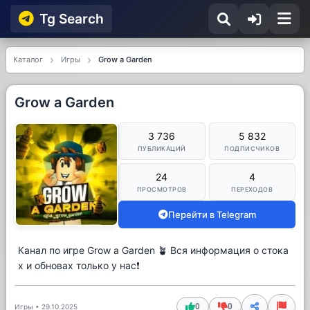
Tg Searсh
Каталог
Игры
Grow a Garden
Grow a Garden
3 736
5 832
ПУБЛИКАЦИЙ
ПОДПИСЧИКОВ
24
4
ПРОСМОТРОВ
ПЕРЕХОДОВ
Перейти в Telegram
Канал по игре Grow a Garden 🪴 Вся информация о стока
х и обновах только у нас❗️
0
0
Игры
•
29.10.2025