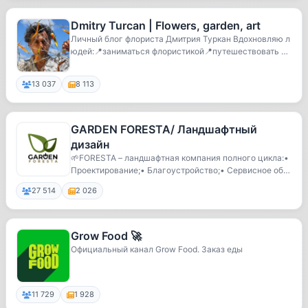
Dmitry Turcan | Flowers, garden, art
Личный блог флориста Дмитрия Туркан Вдохновляю л
юдей:📍заниматься флористикой📍путешествовать по
ми...
13 037
8 113
GARDEN FORESTA/ Ландшафтный
дизайн
🌱FORESTA – ландшафтная компания полного цикла:•
Проектирование;• Благоустройство;• Сервисное обс
л...
27 514
2 026
Grow Food 🚀
Официальный канал Grow Food. Заказ еды
11 729
1 928