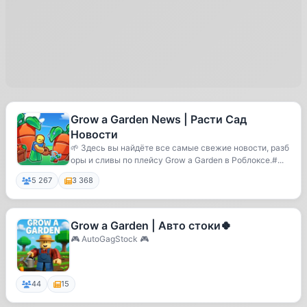
Grow a Garden News | Расти Сад
Новости
🌱 Здесь вы найдёте все самые свежие новости, разб
оры и сливы по плейсу Grow a Garden в Роблоксе.#...
5 267
3 368
Grow a Garden | Авто стоки🍀
🎮 AutoGagStock 🎮
44
15