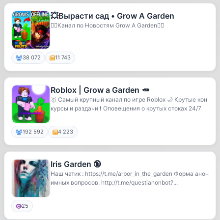
💥Вырасти сад • Grow A Garden
🐦‍🔥Канал по Новостям Grow A Garden🐦‍🔥
38 072
11 743
Roblox | Grow a Garden 🥕
🥇 Самый крупный канал по игре Roblox 🌙 Крутые кон
курсы и раздачи ❗️ Оповещения о крутых стоках 24/7
192 592
4 223
Iris Garden 🔞
Наш чатик : https://t.me/arbor_in_the_garden Форма анон
имных вопросов: http://t.me/questianonbot?...
25