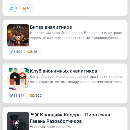
34
970
Битва аналитиков
Инвестиции всерьёз и надолго!Все инвест идеи, разм
ещаемые в канале, не является ИИР (индивидуальн...
5 599
6 161
Клуб анонимных аналитиков
Канал Алексея Колоколова, директора Института бизн
ес-аналитики. Автоматизирую корпоративную отчет...
33 844
2 922
🏴‍☠️ Клондайк Кодера - Пиратская
Гавань Разработчиков
📲 corsair_code_harbor 📲