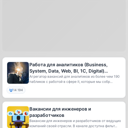
Работа для аналитиков (Business,
System, Data, Web, BI, 1С, Digital)
Вакансии и Резюме
Агрегатор вакансий для аналитиков из более чем 190
пабликов с работой в сфере it, которые мы собр...
14 194
Вакансии для инженеров и
разработчиков
Вакансии для инженеров и разработчиков от ведущих
компаний своей отрасли. В канале доступна фильт...