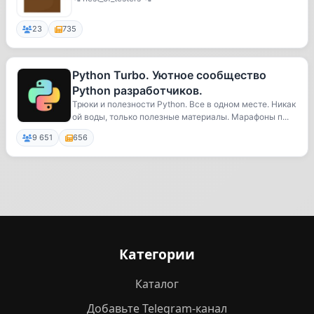
23
735
Python Turbo. Уютное сообщество
Python разработчиков.
Трюки и полезности Python. Все в одном месте. Никак
ой воды, только полезные материалы. Марафоны п...
9 651
656
Категории
Каталог
Добавьте Telegram-канал