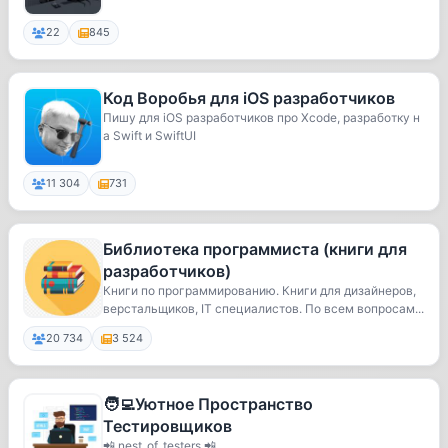
22
845
Код Воробья для iOS разработчиков
Пишу для iOS разработчиков про Xcode, разработку н
а Swift и SwiftUI
11 304
731
Библиотека программиста (книги для
разработчиков)
Книги по программированию. Книги для дизайнеров,
верстальщиков, IT специалистов. По всем вопросам...
20 734
3 524
🧑‍💻Уютное Пространство
Тестировщиков
📲 nest_of_testers 📲