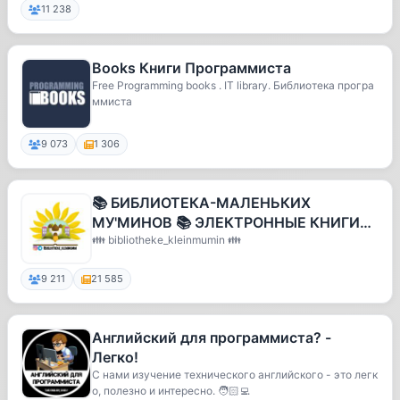
11 238
Books Книги Программиста
Free Programming books . IT library. Библиотека програ
ммиста
9 073
1 306
📚 БИБЛИОТЕКА-МАЛЕНЬКИХ
МУ'МИНОВ 📚 ЭЛЕКТРОННЫЕ КНИГИ
ДЛЯ ЮННЫХ МУСЛИМО 📚
👪 bibliotheke_kleinmumin 👪
9 211
21 585
Английский для программиста? -
Легко!
С нами изучение технического английского - это легк
о, полезно и интересно. 🧑🏻‍💻