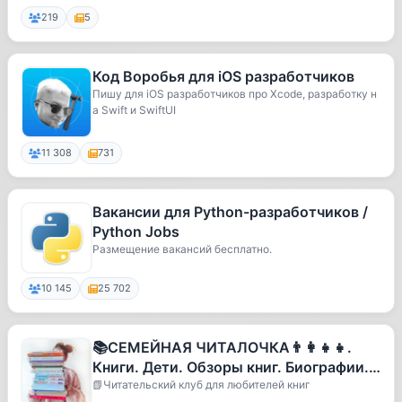
219
5
Код Воробья для iOS разработчиков
Пишу для iOS разработчиков про Xcode, разработку н
а Swift и SwiftUI
11 308
731
Вакансии для Python-разработчиков /
Python Jobs
Размещение вакансий бесплатно.
10 145
25 702
📚СЕМЕЙНАЯ ЧИТАЛОЧКА👨‍👩‍👧‍👧.
Книги. Дети. Обзоры книг. Биографии.
Книги для детей
📗Читательский клуб для любителей книг