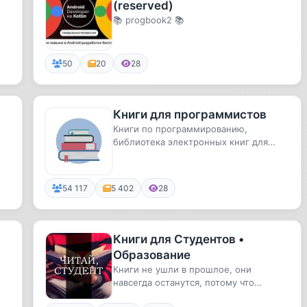
(reserved)
📚 progbook2 📚
50
20
28
Книги для программистов
Книги по программированию,
библиотека электронных книг для
разработчиков.
54 117
5 402
28
Книги для Студентов •
Образование
Книги не ушли в прошлое, они
навсегда останутся, потому что
информация с них усваивается в разы