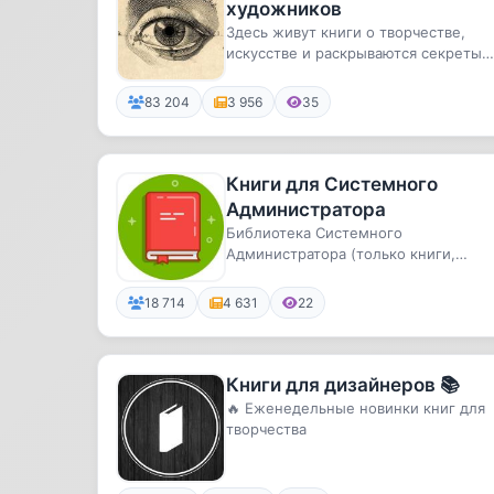
художников
Здесь живут книги о творчестве,
искусстве и раскрываются секреты
мастерства художников
83 204
3 956
35
Книги для Системного
Администратора
Библиотека Системного
Администратора (только книги,
мануалы)
18 714
4 631
22
Книги для дизайнеров 📚
🔥 Еженедельные новинки книг для
творчества