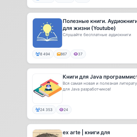
Полезные книги. Аудиокниг
для жизни (Youtube)
Слушайте бесплатные аудиокниги
8 494
867
37
Книги для Java программис
Вся самая новая и полезная литерат
для Java разработчиков!
24 353
24
ex arte | книги для