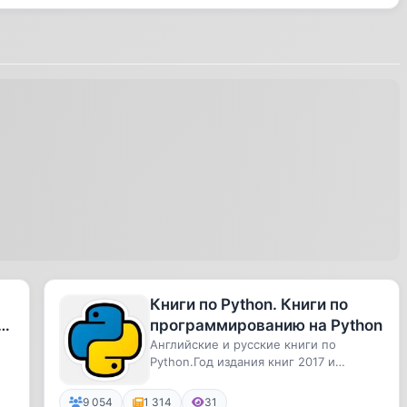
Книги по Python. Книги по
ры
программированию на Python
Английские и русские книги по
Python.Год издания книг 2017 и
раньше.Скачивайте и становитесь
умнее
9 054
1 314
31