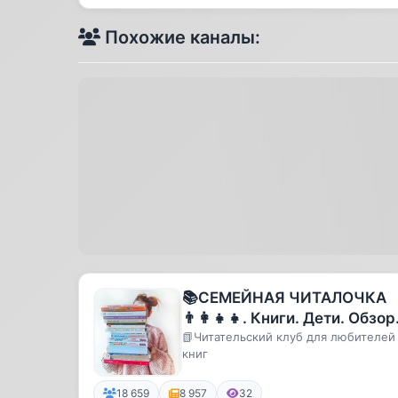
Похожие каналы:
📚СЕМЕЙНАЯ ЧИТАЛОЧКА
👨‍👩‍👧‍👧. Книги. Дети. Обзо
книг. Биографии. Книги для
📗Читательский клуб для любителей
книг
детей
18 659
8 957
32