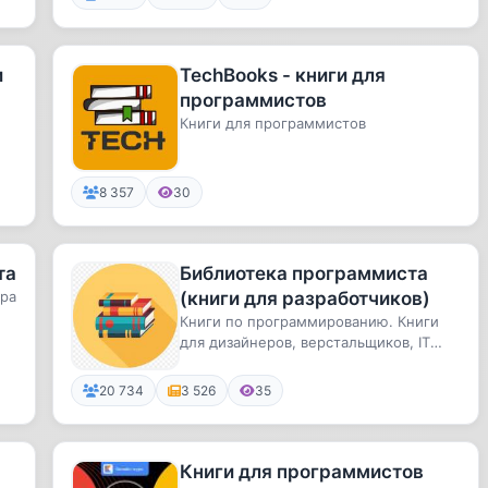
и
TechBooks - книги для
программистов
Книги для программистов
8 357
30
та
Библиотека программиста
ура
(книги для разработчиков)
Книги по программированию. Книги
для дизайнеров, верстальщиков, IT
специалистов. По всем вопросам...
20 734
3 526
35
Книги для программистов