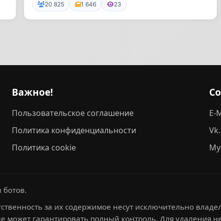
л...
20 825
1 646
23
Важное!
С
Пользовательское соглашение
E-M
Политика конфиденциальности
Vk
Политика cookie
My
 ботов.
ственность за их содержимое несут исключительно владел
не может гарантировать полный контроль. Для удаления 