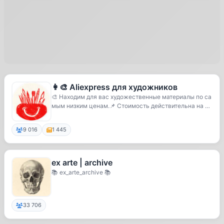
👩‍🎨 Aliexpress для художников
🎨 Находим для вас художественные материалы по са
мым низким ценам.📌 Стоимость действительна на м
ом...
9 016
1 445
ex arte | archive
📚 ex_arte_archive 📚
33 706