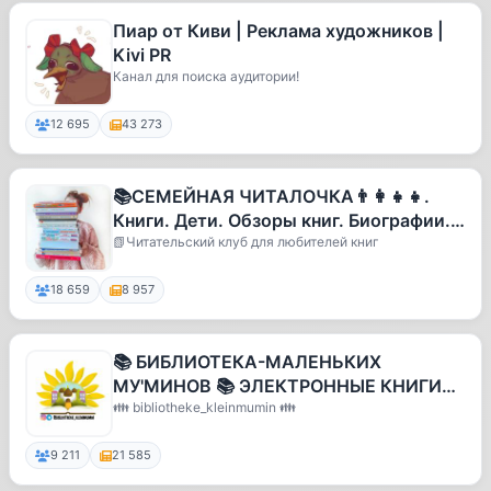
Пиар от Киви | Реклама художников |
Kivi PR
Канал для поиска аудитории!
12 695
43 273
📚СЕМЕЙНАЯ ЧИТАЛОЧКА👨‍👩‍👧‍👧.
Книги. Дети. Обзоры книг. Биографии.
Книги для детей
📗Читательский клуб для любителей книг
18 659
8 957
📚 БИБЛИОТЕКА-МАЛЕНЬКИХ
МУ'МИНОВ 📚 ЭЛЕКТРОННЫЕ КНИГИ
ДЛЯ ЮННЫХ МУСЛИМО 📚
👪 bibliotheke_kleinmumin 👪
9 211
21 585