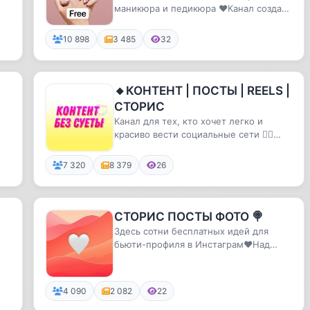
маникюра и педикюра ❤️Канал создан
с любовью действующим мастером
д...
10 898
3 485
32
🔸КОНТЕНТ | ПОСТЫ | REELS |
СТОРИС
Канал для тех, кто хочет легко и
красиво вести социальные сети 👆🏻
Готовые решения - сторисы, пост...
7 320
8 379
26
СТОРИС ПОСТЫ ФОТО 🍭
Здесь сотни бесплатных идей для
бьюти-профиля в Инстаграм❤️Над
данным каналом работает команда
«И...
4 090
2 082
22