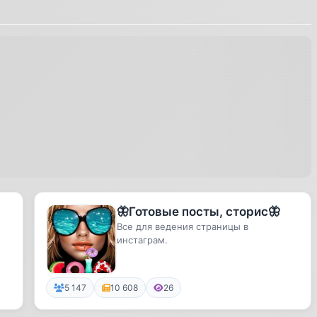
🦋Готовые посты, сторис🦋
Все для ведения страницы в
инстаграм.
5 147
10 608
26