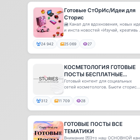
Готовые СтОрИс/Идеи для
Сторис
🎦 Канал для вдохновения, новых ид
и инста новостей «Изучай, креативь 
выделяйся из толпы»🔥🔥🔥
24 942
25 069
27
КОСМЕТОЛОГИЯ ГОТОВЫЕ
ПОСТЫ БЕСПЛАТНЫЕ
STORIES
Готовый контент для социальных
сетей косметологов. Бьюти сторис.
Скачивайте бесплатно и размещайте
312
11 709
28
ГОТОВЫЕ ПОСТЫ ВСЕ
ТЕМАТИКИ
Внимание 💌Это наш ОСНОВНОЙ кан