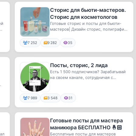
Сторис для бьюти-мастеров.
Сторис для косметологов
ей
Готовые сторис и посты для бьюти-
и
мастеров| Дизайн сторис, полиграфии,
соц.сетей🤍
7 252
9 282
35
Посты, сторис, 2 лида
Есть 1 500 подписчиков? Зарабатывай
на своем канале, сотрудничая с
топовыми брендами СНГ
.
7 989
3 548
31
Готовые посты для мастера
маникюра БЕСПЛАТНО 🤞🏻
ал
Бесплатные посты для мастеров