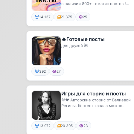
в наличии 800+ тематик постов !
Официальный сайт https://copy-te...
14 137
21 375
25
🔥Готовые посты
для друзей 🌺
392
27
Игры для сторис и посты
💜❤️ Авторские сторис от Валиевой
Регины. Контент канала можно
использовать в своих сторис
13 972
20 395
23